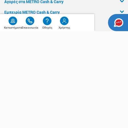
Αγορές στα METRO Cash & Carry
Εμπειρία METRO Cash & Carry
Διασφάλιση Ποιότητας
Καταστήματα
Επικοινωνία
Οδηγός
Χρήστης
Χρήσιμος
Η Αλυσίδα
Οδηγός
Press Kit
Ο λογαριασμός μου
Τα METRO Cash & Carry δίπλα σας
Εταιρική Κοινωνική Ευθύνη
Καριέρα
METRO ΑΕΒΕ