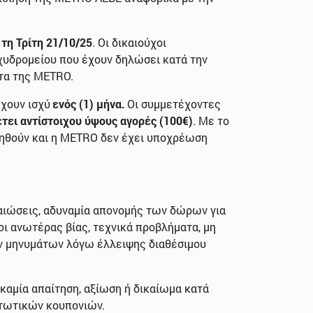
ς
τη Τρίτη 21/10/25
. Οι δικαιούχοι
χυδρομείου που έχουν δηλώσει κατά την
ατα της METRΟ.
έχουν ισχύ
ενός (1) μήνα.
Οι συμμετέχοντες
τει αντίστοιχου ύψους αγορές (100€)
. Με το
ιηθούν και η ΜΕΤRΟ δεν έχει υποχρέωση
ταιώσεις, αδυναμία απονομής των δώρων για
οι ανωτέρας βίας, τεχνικά προβλήματα, μη
ών μηνυμάτων λόγω έλλειψης διαθέσιμου
 καμία απαίτηση, αξίωση ή δικαίωμα κατά
τωτικών κουπονιών.