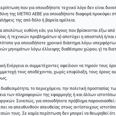
περίπτωση που για οποιοδήποτε τεχνικό λόγο δεν είναι δυνα
θύνη της METRO AEBE για οποιαδήποτε διαφορά προκύψει στ
αλήψεις της από δόλο ή βαρεία αμέλεια.
ία απολύτως ευθύνη εάν, για λόγους που βρίσκονται έξω από
βίας ή τεχνικών προβλημάτων α) αποτύχει η αποστολή ή/και
 ιστότοπο για οποιοδήποτε χρονικό διάστημα λόγω υπερφόρτω
κών μηνυμάτων λόγω έλλειψης διαθέσιμου χώρου, γ) τα δια
ική Ενέργεια οι συμμετέχοντες οφείλουν να τηρούν τους όρ
υμμετοχή τους αποδέχονται, χωρίς επιφύλαξη, τους όρους αυ
ρως.
η διαθεσιμότητα, το περιεχόμενο, την πολιτική προστασίας 
βεια των πληροφοριών της εφαρμογής ή και άλλων ιστοτόπω
ουργικών. Συνεπώς, για οποιοδήποτε πρόβλημα παρουσιασθεί
έπει να απευθυνθούν απευθείας στους αντίστοιχους ιστοτόπου
εσιών τους. Σε καμία περίπτωση δεν μπορεί να θεωρηθεί ότ