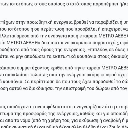
 των ιστοτόπων, στους οποίους ο ιστότοπος παραπέμπει ή/κα
τέχων στην προωθητική ενέργεια βρεθεί να παραβιάζει ή υπ
του ιστότοπου ή σε περίπτωση που προσβάλει ή επιχειρεί να
λλεται άμεσα από την ενέργεια και η εταιρεία METRO ΑΕΒΕ θ
ρεία METRO ΑΕΒΕ θα δικαιούται να ακυρώσει συμμετοχές, εφό
ουδήποτε από τους όρους της ενέργειας. Επιπλέον, σε όλες
ύται να μην αποδώσει τα εκπτωτικά κουπόνια στους δικαιο
κάποιου συμμετέχοντος κριθεί από την εταιρεία METRO ΑΕΒΕ
να αποκλείσει τελείως από την ενέργεια ακόμη κι αφού έχει
ά κουπόνια. Σε περίπτωση δε που τους έχει παραδοθεί το δώ
οση αυτού να διεκδικήσει την επιστροφή του δώρου από τον 
εια, αποδέχονται ανεπιφύλακτα και αναγνωρίζουν ότι η εται
ττωμα της προσφοράς της ενέργειας, καθώς και για οποιαδήπ
αι από το νόμο (από τη χρήση του, για ακύρωση ή αναβολή ή
κάθε σωματική ή/και ηθική ή/και άλλη βλάβη ή/και ζημία ή/κ