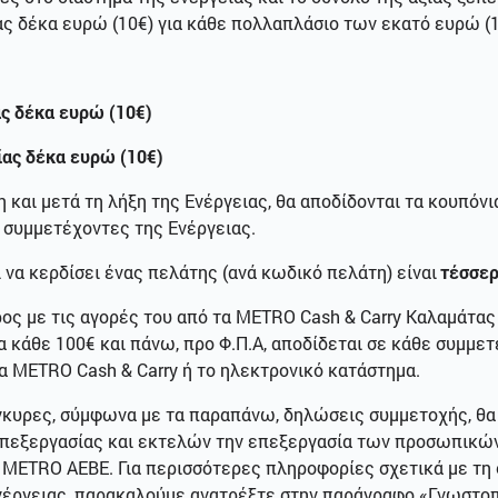
ίας δέκα ευρώ (10€) για κάθε πολλαπλάσιο των εκατό ευρώ (1
ας δέκα ευρώ (10€)
ξίας δέκα ευρώ (10€)
 και μετά τη λήξη της Ενέργειας, θα αποδίδονται τα κουπόνι
 συμμετέχοντες της Ενέργειας.
 να κερδίσει ένας πελάτης (ανά κωδικό πελάτη) είναι
τέσσερ
ρος με τις αγορές του από τα METRO Cash & Carry Καλαμάτας
α κάθε 100€ και πάνω, προ Φ.Π.Α, αποδίδεται σε κάθε συμμε
 METRO Cash & Carry ή το ηλεκτρονικό κατάστημα.
 έγκυρες, σύμφωνα με τα παραπάνω, δηλώσεις συμμετοχής, θα 
επεξεργασίας και εκτελών την επεξεργασία των προσωπικώ
ια ΜΕΤRΟ ΑΕΒΕ. Για περισσότερες πληροφορίες σχετικά με τ
νέργειας, παρακαλούμε ανατρέξτε στην παράγραφο «Γνωστο