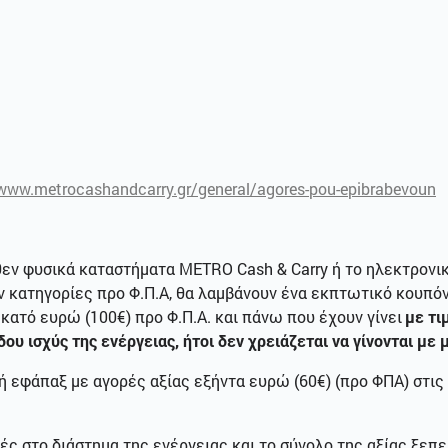
/www.metrocashandcarry.gr/general/agores-pou-epibrabevoun
εν φυσικά καταστήματα METRO Cash & Carry ή το ηλεκτρονικό
 κατηγορίες προ Φ.Π.Α, θα λαμβάνουν ένα εκπτωτικό κουπόνι
κατό ευρώ (100€) προ Φ.Π.Α. και πάνω που έχουν γίνει
με τι
ου ισχύς της ενέργειας, ήτοι δεν χρειάζεται να γίνονται με
ή εφάπαξ με αγορές αξίας εξήντα ευρώ (60€) (προ ΦΠΑ) στι
ς στο διάστημα της ενέργειας και το σύνολο της αξίας ξεπ