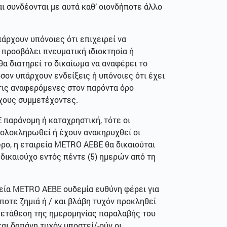
ι συνδέονται με αυτά καθ’ οιονδήποτε άλλο
άρχουν υπόνοιες ότι επιχειρεί να
 προσβάλει πνευματική ιδιοκτησία ή
α διατηρεί το δικαίωμα να αναφέρει το
σον υπάρχουν ενδείξεις ή υπόνοιες ότι έχει
 τις αναφερόμενες στον παρόντα όρο
ύχους συμμετέχοντες.
 παράνομη ή καταχρηστική, τότε οι
 ολοκληρωθεί ή έχουν ανακηρυχθεί οι
ρο, η εταιρεία METRO ΑΕΒΕ θα δικαιούται
δικαιούχο εντός πέντε (5) ημερών από τη
ρεία METRO ΑΕΒΕ ουδεμία ευθύνη φέρει για
οτε ζημιά ή / και βλάβη τυχόν προκληθεί
 μετάθεση της ημερομηνίας παραλαβής του
αι δαπάνη τυχόν υποστεί/-ούν οι