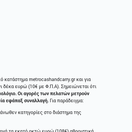
 κατάστημα metrocashandcarry.gr και για
 δέκα ευρώ (10€ με Φ.Π.Α). Σημειώνεται ότι
μολόγιο. Οι αγορές των πελατών μετρούν
 μία εφάπαξ συναλλαγή.
Για παράδειγμα:
ς άνωθεν κατηγορίες στο διάστημα της
ερνά τα εκατό οκτώ ευρώ (108€) αθροιστικά