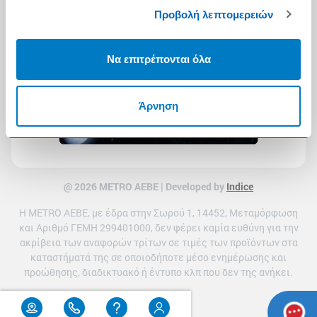
Προβολή λεπτομερειών
Να επιτρέπονται όλα
Άρνηση
@ 2026 ΜETRO AEBE | Developed by
Indice
Η METRO ΑΕΒΕ, με έδρα στην Σωρού 1, 14452, Μεταμόρφωση
και Αριθμό ΓΕΜΗ 299401000, δεν φέρει καμία ευθύνη για την
ακρίβεια των αναφορών τρίτων σε τιμές των προϊόντων στα
καταστήματά της σε οποιοδήποτε μέσο ενημέρωσης και
προώθησης, διαδικτυακό ή έντυπο κλπ που δεν της ανήκει.