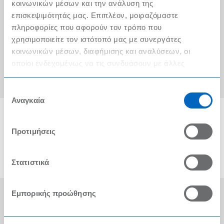
Ο λογαριασμός μου
κοινωνικών μέσων και την ανάλυση της
επισκεψιμότητάς μας. Επιπλέον, μοιραζόμαστε
Τα METRO Cash & Carry δίπλα σας
πληροφορίες που αφορούν τον τρόπο που
χρησιμοποιείτε τον ιστότοπό μας με συνεργάτες
Εταιρική Κοινωνική Ευθύνη
κοινωνικών μέσων, διαφήμισης και αναλύσεων, οι
Καριέρα
οποίοι ενδεχομένως να τις συνδυάσουν με άλλες
πληροφορίες που τους έχετε παραχωρήσει ή τις οποίες
METRO ΑΕΒΕ
έχουν συλλέξει σε σχέση με την από μέρους σας χρήση
Επιλογή
των υπηρεσιών τους.
Αναγκαία
συγκατάθεσης
Προτιμήσεις
Στατιστικά
Εμπορικής προώθησης
Οι Βραβεύσεις μας