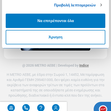
Προβολή λεπτομερειών
Να επιτρέπονται όλα
Άρνηση
@ 2026 ΜETRO AEBE | Developed by
Indice
Η METRO ΑΕΒΕ, με έδρα στην Σωρού 1, 14452, Μεταμόρφωση
και Αριθμό ΓΕΜΗ 299401000, δεν φέρει καμία ευθύνη για την
ακρίβεια των αναφορών τρίτων σε τιμές των προϊόντων στα
καταστήματά της σε οποιοδήποτε μέσο ενημέρωσης και
προώθησης, διαδικτυακό ή έντυπο κλπ που δεν της ανήκει.