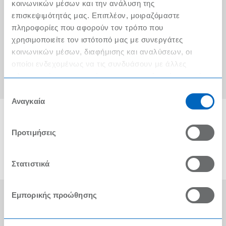
Ο λογαριασμός μου
κοινωνικών μέσων και την ανάλυση της
επισκεψιμότητάς μας. Επιπλέον, μοιραζόμαστε
Τα METRO Cash & Carry δίπλα σας
πληροφορίες που αφορούν τον τρόπο που
χρησιμοποιείτε τον ιστότοπό μας με συνεργάτες
Εταιρική Κοινωνική Ευθύνη
κοινωνικών μέσων, διαφήμισης και αναλύσεων, οι
Καριέρα
οποίοι ενδεχομένως να τις συνδυάσουν με άλλες
πληροφορίες που τους έχετε παραχωρήσει ή τις οποίες
METRO ΑΕΒΕ
έχουν συλλέξει σε σχέση με την από μέρους σας χρήση
Επιλογή
των υπηρεσιών τους.
Αναγκαία
συγκατάθεσης
Προτιμήσεις
Στατιστικά
Εμπορικής προώθησης
Οι Βραβεύσεις μας