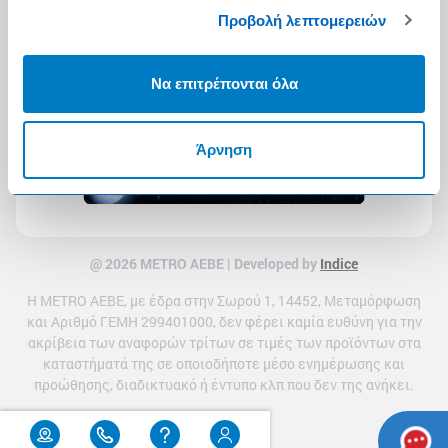
Προβολή λεπτομερειών
Να επιτρέπονται όλα
Άρνηση
@ 2026 ΜETRO AEBE | Developed by
Indice
Η METRO ΑΕΒΕ, με έδρα στην Σωρού 1, 14452, Μεταμόρφωση
και Αριθμό ΓΕΜΗ 299401000, δεν φέρει καμία ευθύνη για την
ακρίβεια των αναφορών τρίτων σε τιμές των προϊόντων στα
καταστήματά της σε οποιοδήποτε μέσο ενημέρωσης και
προώθησης, διαδικτυακό ή έντυπο κλπ που δεν της ανήκει.