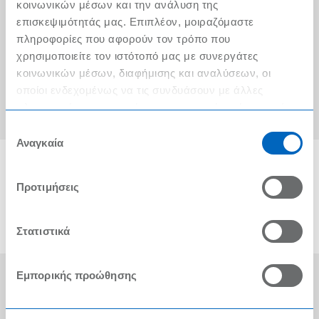
Ο λογαριασμός μου
κοινωνικών μέσων και την ανάλυση της
επισκεψιμότητάς μας. Επιπλέον, μοιραζόμαστε
Τα METRO Cash & Carry δίπλα σας
πληροφορίες που αφορούν τον τρόπο που
χρησιμοποιείτε τον ιστότοπό μας με συνεργάτες
Εταιρική Κοινωνική Ευθύνη
κοινωνικών μέσων, διαφήμισης και αναλύσεων, οι
Καριέρα
οποίοι ενδεχομένως να τις συνδυάσουν με άλλες
πληροφορίες που τους έχετε παραχωρήσει ή τις οποίες
METRO ΑΕΒΕ
έχουν συλλέξει σε σχέση με την από μέρους σας χρήση
Επιλογή
των υπηρεσιών τους.
Αναγκαία
συγκατάθεσης
Προτιμήσεις
Στατιστικά
Εμπορικής προώθησης
Οι Βραβεύσεις μας