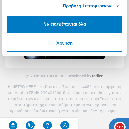
Προβολή λεπτομερειών
Να επιτρέπονται όλα
Άρνηση
@ 2026 ΜETRO AEBE | Developed by
Indice
Η METRO ΑΕΒΕ, με έδρα στην Σωρού 1, 14452, Μεταμόρφωση
και Αριθμό ΓΕΜΗ 299401000, δεν φέρει καμία ευθύνη για την
ακρίβεια των αναφορών τρίτων σε τιμές των προϊόντων στα
καταστήματά της σε οποιοδήποτε μέσο ενημέρωσης και
προώθησης, διαδικτυακό ή έντυπο κλπ που δεν της ανήκει.