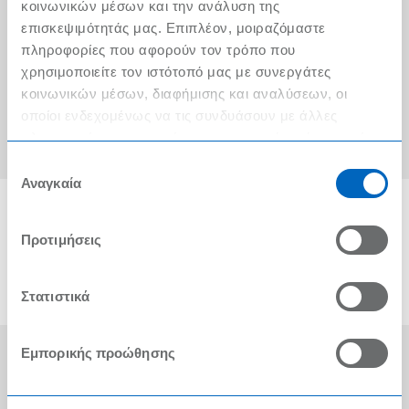
Ο λογαριασμός μου
κοινωνικών μέσων και την ανάλυση της
επισκεψιμότητάς μας. Επιπλέον, μοιραζόμαστε
Τα METRO Cash & Carry δίπλα σας
πληροφορίες που αφορούν τον τρόπο που
χρησιμοποιείτε τον ιστότοπό μας με συνεργάτες
Εταιρική Κοινωνική Ευθύνη
κοινωνικών μέσων, διαφήμισης και αναλύσεων, οι
Καριέρα
οποίοι ενδεχομένως να τις συνδυάσουν με άλλες
πληροφορίες που τους έχετε παραχωρήσει ή τις οποίες
METRO ΑΕΒΕ
έχουν συλλέξει σε σχέση με την από μέρους σας χρήση
Επιλογή
των υπηρεσιών τους.
Αναγκαία
συγκατάθεσης
Προτιμήσεις
Στατιστικά
Εμπορικής προώθησης
Οι Βραβεύσεις μας