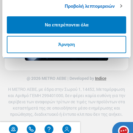
Προβολή λεπτομερειών
Να επιτρέπονται όλα
Άρνηση
@ 2026 ΜETRO AEBE | Developed by
Indice
Η METRO ΑΕΒΕ, με έδρα στην Σωρού 1, 14452, Μεταμόρφωση
και Αριθμό ΓΕΜΗ 299401000, δεν φέρει καμία ευθύνη για την
ακρίβεια των αναφορών τρίτων σε τιμές των προϊόντων στα
καταστήματά της σε οποιοδήποτε μέσο ενημέρωσης και
προώθησης, διαδικτυακό ή έντυπο κλπ που δεν της ανήκει.