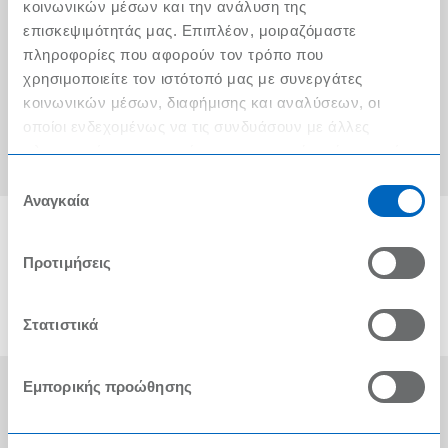
Ο λογαριασμός μου
κοινωνικών μέσων και την ανάλυση της
επισκεψιμότητάς μας. Επιπλέον, μοιραζόμαστε
Τα METRO Cash & Carry δίπλα σας
πληροφορίες που αφορούν τον τρόπο που
χρησιμοποιείτε τον ιστότοπό μας με συνεργάτες
Εταιρική Κοινωνική Ευθύνη
κοινωνικών μέσων, διαφήμισης και αναλύσεων, οι
Καριέρα
οποίοι ενδεχομένως να τις συνδυάσουν με άλλες
πληροφορίες που τους έχετε παραχωρήσει ή τις οποίες
METRO ΑΕΒΕ
έχουν συλλέξει σε σχέση με την από μέρους σας χρήση
Επιλογή
των υπηρεσιών τους.
Αναγκαία
συγκατάθεσης
Προτιμήσεις
Στατιστικά
Εμπορικής προώθησης
Οι Βραβεύσεις μας