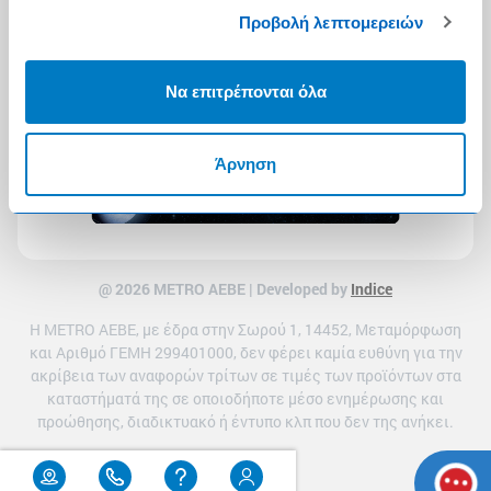
Προβολή λεπτομερειών
Να επιτρέπονται όλα
Άρνηση
@ 2026 ΜETRO AEBE | Developed by
Indice
Η METRO ΑΕΒΕ, με έδρα στην Σωρού 1, 14452, Μεταμόρφωση
και Αριθμό ΓΕΜΗ 299401000, δεν φέρει καμία ευθύνη για την
ακρίβεια των αναφορών τρίτων σε τιμές των προϊόντων στα
καταστήματά της σε οποιοδήποτε μέσο ενημέρωσης και
προώθησης, διαδικτυακό ή έντυπο κλπ που δεν της ανήκει.