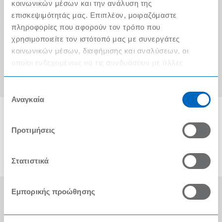
Ο λογαριασμός μου
κοινωνικών μέσων και την ανάλυση της
επισκεψιμότητάς μας. Επιπλέον, μοιραζόμαστε
Τα METRO Cash & Carry δίπλα σας
πληροφορίες που αφορούν τον τρόπο που
χρησιμοποιείτε τον ιστότοπό μας με συνεργάτες
Εταιρική Κοινωνική Ευθύνη
κοινωνικών μέσων, διαφήμισης και αναλύσεων, οι
Καριέρα
οποίοι ενδεχομένως να τις συνδυάσουν με άλλες
πληροφορίες που τους έχετε παραχωρήσει ή τις οποίες
METRO ΑΕΒΕ
έχουν συλλέξει σε σχέση με την από μέρους σας χρήση
Επιλογή
των υπηρεσιών τους.
Αναγκαία
συγκατάθεσης
Προτιμήσεις
Στατιστικά
Εμπορικής προώθησης
Οι Βραβεύσεις μας