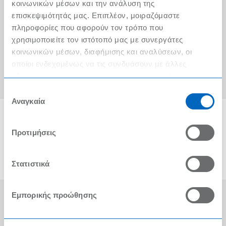
Ο λογαριασμός μου
κοινωνικών μέσων και την ανάλυση της
επισκεψιμότητάς μας. Επιπλέον, μοιραζόμαστε
Τα METRO Cash & Carry δίπλα σας
πληροφορίες που αφορούν τον τρόπο που
χρησιμοποιείτε τον ιστότοπό μας με συνεργάτες
Εταιρική Κοινωνική Ευθύνη
κοινωνικών μέσων, διαφήμισης και αναλύσεων, οι
Καριέρα
οποίοι ενδεχομένως να τις συνδυάσουν με άλλες
πληροφορίες που τους έχετε παραχωρήσει ή τις οποίες
METRO ΑΕΒΕ
έχουν συλλέξει σε σχέση με την από μέρους σας χρήση
Επιλογή
των υπηρεσιών τους.
Αναγκαία
συγκατάθεσης
Προτιμήσεις
Στατιστικά
Εμπορικής προώθησης
Οι Βραβεύσεις μας