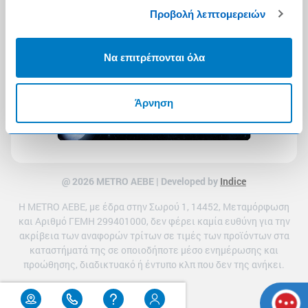
Προβολή λεπτομερειών
Να επιτρέπονται όλα
Άρνηση
@ 2026 ΜETRO AEBE | Developed by
Indice
Η METRO ΑΕΒΕ, με έδρα στην Σωρού 1, 14452, Μεταμόρφωση
και Αριθμό ΓΕΜΗ 299401000, δεν φέρει καμία ευθύνη για την
ακρίβεια των αναφορών τρίτων σε τιμές των προϊόντων στα
καταστήματά της σε οποιοδήποτε μέσο ενημέρωσης και
προώθησης, διαδικτυακό ή έντυπο κλπ που δεν της ανήκει.