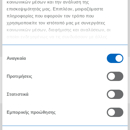
Ο λογαριασμός μου
κοινωνικών μέσων και την ανάλυση της
επισκεψιμότητάς μας. Επιπλέον, μοιραζόμαστε
Τα METRO Cash & Carry δίπλα σας
πληροφορίες που αφορούν τον τρόπο που
χρησιμοποιείτε τον ιστότοπό μας με συνεργάτες
Εταιρική Κοινωνική Ευθύνη
κοινωνικών μέσων, διαφήμισης και αναλύσεων, οι
Καριέρα
οποίοι ενδεχομένως να τις συνδυάσουν με άλλες
πληροφορίες που τους έχετε παραχωρήσει ή τις οποίες
METRO ΑΕΒΕ
έχουν συλλέξει σε σχέση με την από μέρους σας χρήση
Επιλογή
των υπηρεσιών τους.
Αναγκαία
συγκατάθεσης
Προτιμήσεις
Στατιστικά
Εμπορικής προώθησης
Οι Βραβεύσεις μας