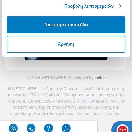
Προβολή λεπτομερειών
Να επιτρέπονται όλα
Άρνηση
@ 2026 ΜETRO AEBE | Developed by
Indice
Η METRO ΑΕΒΕ, με έδρα στην Σωρού 1, 14452, Μεταμόρφωση
και Αριθμό ΓΕΜΗ 299401000, δεν φέρει καμία ευθύνη για την
ακρίβεια των αναφορών τρίτων σε τιμές των προϊόντων στα
καταστήματά της σε οποιοδήποτε μέσο ενημέρωσης και
προώθησης, διαδικτυακό ή έντυπο κλπ που δεν της ανήκει.