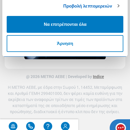
Προβολή λεπτομερειών
Να επιτρέπονται όλα
Άρνηση
@ 2026 ΜETRO AEBE | Developed by
Indice
Η METRO ΑΕΒΕ, με έδρα στην Σωρού 1, 14452, Μεταμόρφωση
και Αριθμό ΓΕΜΗ 299401000, δεν φέρει καμία ευθύνη για την
ακρίβεια των αναφορών τρίτων σε τιμές των προϊόντων στα
καταστήματά της σε οποιοδήποτε μέσο ενημέρωσης και
προώθησης, διαδικτυακό ή έντυπο κλπ που δεν της ανήκει.