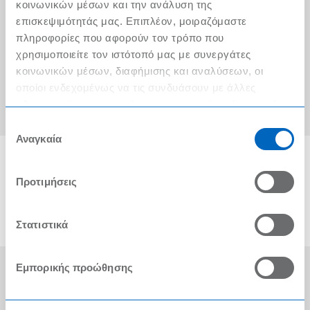
Ο λογαριασμός μου
κοινωνικών μέσων και την ανάλυση της
επισκεψιμότητάς μας. Επιπλέον, μοιραζόμαστε
Τα METRO Cash & Carry δίπλα σας
πληροφορίες που αφορούν τον τρόπο που
χρησιμοποιείτε τον ιστότοπό μας με συνεργάτες
Εταιρική Κοινωνική Ευθύνη
κοινωνικών μέσων, διαφήμισης και αναλύσεων, οι
Καριέρα
οποίοι ενδεχομένως να τις συνδυάσουν με άλλες
πληροφορίες που τους έχετε παραχωρήσει ή τις οποίες
METRO ΑΕΒΕ
έχουν συλλέξει σε σχέση με την από μέρους σας χρήση
Επιλογή
των υπηρεσιών τους.
Αναγκαία
συγκατάθεσης
Προτιμήσεις
Στατιστικά
Εμπορικής προώθησης
Οι Βραβεύσεις μας