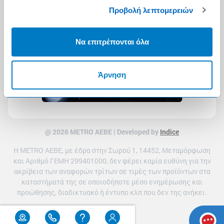
Προβολή λεπτομερειών
Να επιτρέπονται όλα
Άρνηση
@ 2026 ΜETRO AEBE | Developed by
Indice
Η METRO ΑΕΒΕ, με έδρα στην Σωρού 1, 14452, Μεταμόρφωση
και Αριθμό ΓΕΜΗ 299401000, δεν φέρει καμία ευθύνη για την
ακρίβεια των αναφορών τρίτων σε τιμές των προϊόντων στα
καταστήματά της σε οποιοδήποτε μέσο ενημέρωσης και
προώθησης, διαδικτυακό ή έντυπο κλπ που δεν της ανήκει.