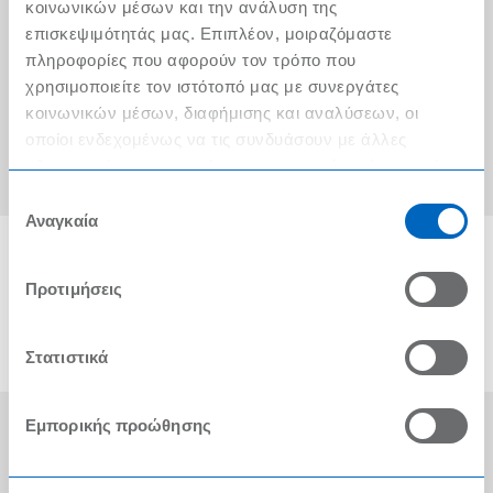
Ο λογαριασμός μου
κοινωνικών μέσων και την ανάλυση της
επισκεψιμότητάς μας. Επιπλέον, μοιραζόμαστε
Τα METRO Cash & Carry δίπλα σας
πληροφορίες που αφορούν τον τρόπο που
χρησιμοποιείτε τον ιστότοπό μας με συνεργάτες
Εταιρική Κοινωνική Ευθύνη
κοινωνικών μέσων, διαφήμισης και αναλύσεων, οι
Καριέρα
οποίοι ενδεχομένως να τις συνδυάσουν με άλλες
πληροφορίες που τους έχετε παραχωρήσει ή τις οποίες
METRO ΑΕΒΕ
έχουν συλλέξει σε σχέση με την από μέρους σας χρήση
Επιλογή
των υπηρεσιών τους.
Αναγκαία
συγκατάθεσης
Προτιμήσεις
Στατιστικά
Εμπορικής προώθησης
Οι Βραβεύσεις μας