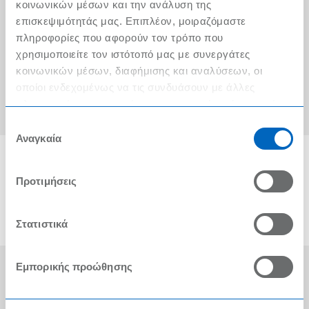
Ο λογαριασμός μου
κοινωνικών μέσων και την ανάλυση της
επισκεψιμότητάς μας. Επιπλέον, μοιραζόμαστε
Τα METRO Cash & Carry δίπλα σας
πληροφορίες που αφορούν τον τρόπο που
χρησιμοποιείτε τον ιστότοπό μας με συνεργάτες
Εταιρική Κοινωνική Ευθύνη
κοινωνικών μέσων, διαφήμισης και αναλύσεων, οι
Καριέρα
οποίοι ενδεχομένως να τις συνδυάσουν με άλλες
πληροφορίες που τους έχετε παραχωρήσει ή τις οποίες
METRO ΑΕΒΕ
έχουν συλλέξει σε σχέση με την από μέρους σας χρήση
Επιλογή
των υπηρεσιών τους.
Αναγκαία
συγκατάθεσης
Προτιμήσεις
Στατιστικά
Εμπορικής προώθησης
Οι Βραβεύσεις μας