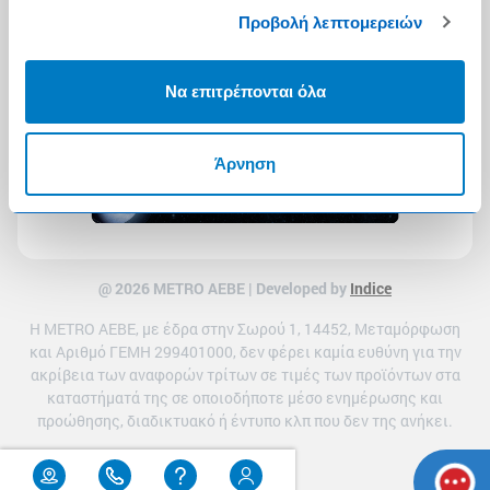
Προβολή λεπτομερειών
Να επιτρέπονται όλα
Άρνηση
@ 2026 ΜETRO AEBE | Developed by
Indice
Η METRO ΑΕΒΕ, με έδρα στην Σωρού 1, 14452, Μεταμόρφωση
και Αριθμό ΓΕΜΗ 299401000, δεν φέρει καμία ευθύνη για την
ακρίβεια των αναφορών τρίτων σε τιμές των προϊόντων στα
καταστήματά της σε οποιοδήποτε μέσο ενημέρωσης και
προώθησης, διαδικτυακό ή έντυπο κλπ που δεν της ανήκει.