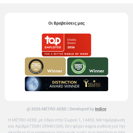
Οι Βραβεύσεις μας
@ 2026 ΜETRO AEBE | Developed by
Indice
Η METRO ΑΕΒΕ, με έδρα στην Σωρού 1, 14452, Μεταμόρφωση
και Αριθμό ΓΕΜΗ 299401000, δεν φέρει καμία ευθύνη για την
ακρίβεια των αναφορών τρίτων σε τιμές των προϊόντων στα