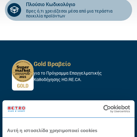
Πλούσιο Κωδικολόγιο
Βρες ό,τι χρειάζεσαι μέσα από μια τεράστια
ποικιλία προϊόντων
Gold Βραβείο
για το Πρόγραμμα Επαγγελματικής
Καθοδήγησης HO.RE.CA.
Πετυχαίνουμε Μαζί
2026
–
Success
Stories
series
Δίπλα σου καθημερινά για κάθε ανάγκη της
Αυτή η ιστοσελίδα χρησιμοποιεί cookies
επιχείρησής σου.