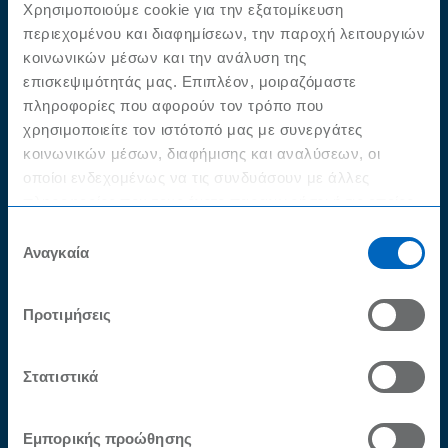
Χρησιμοποιούμε cookie για την εξατομίκευση
περιεχομένου και διαφημίσεων, την παροχή λειτουργιών
κοινωνικών μέσων και την ανάλυση της
επισκεψιμότητάς μας. Επιπλέον, μοιραζόμαστε
πληροφορίες που αφορούν τον τρόπο που
χρησιμοποιείτε τον ιστότοπό μας με συνεργάτες
κοινωνικών μέσων, διαφήμισης και αναλύσεων, οι
οποίοι ενδεχομένως να τις συνδυάσουν με άλλες
πληροφορίες που τους έχετε παραχωρήσει ή τις οποίες
έχουν συλλέξει σε σχέση με την από μέρους σας χρήση
Επιλογή
των υπηρεσιών τους.
Αναγκαία
συγκατάθεσης
Προτιμήσεις
Πετυχαίνουμε μαζί #1 – Peggy
Sue | Πώς χτίζεται ένα
Στατιστικά
επιτυχημένο brunch μενού
Πετυχαίνουμε Μαζί
Vidcast Series
Εμπορικής προώθησης