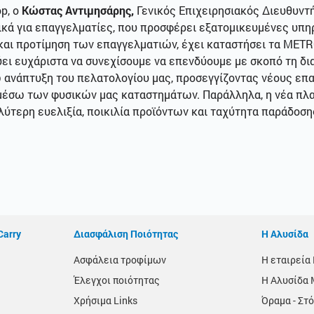
p, o
Κώστας Αντιμησάρης,
Γενικός Επιχειρησιακός Διευθυντ
τικά για επαγγελματίες, που προσφέρει εξατομικευμένες υπ
και προτίμηση των επαγγελματιών, έχει καταστήσει τα METR
ει ευχάριστα να συνεχίσουμε να επενδύουμε με σκοπό τη δι
 ανάπτυξη του πελατολογίου μας, προσεγγίζοντας νέους επ
μέσω των φυσικών μας καταστημάτων. Παράλληλα, η νέα πλα
ύτερη ευελιξία, ποικιλία προϊόντων και ταχύτητα παράδοση
Carry
Διασφάλιση Ποιότητας
Η Αλυσίδα
Ασφάλεια τροφίμων
Η εταιρεί
Έλεγχοι ποιότητας
Η Αλυσίδα 
Χρήσιμα Links
Όραμα - Στό