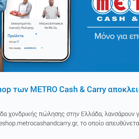
shop των METRO Cash & Carry αποκλει
ίδα χονδρικής πώλησης στην Ελλάδα, λανσάρουν 
eshop.metrocashandcarry.gr, το οποίο απευθύνετα