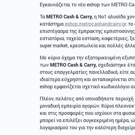
Εγκαινιάζεται το νέο eshop των METRO Ca
Τα
METRO Cash & Carry,
η Νο1 αλυσίδα χον
κατάστημα
eshop.metrocashandcarry.gr,
το 
επιστέγασμα της έμπρακτης εμπιστοσύνης 
εστιατόρια, ταχεία εστίαση, καφετέριες, 
super market, κρεοπωλεία και πολλές άλλ
Με κύριο όχημα την εξατομικευμένη εξυπη
των
METRO Cash & Carry,
σχεδιάστηκε έτσ
στους επαγγελματίες πανελλαδικά, είτε αυ
ιδιαίτερα εύχρηστη και ανταποκρίνεται στ
eshop εμφανίζεται σχετικό κωδικολόγιο α
Πλέον, πελάτες από οποιαδήποτε περιοχή 
μοναδική εμπειρία αγορών. Κύρια πλεονεκ
και στις προσφορές που ισχύουν στα φυσικ
μπορεί να επιλέξει συγκεκριμένη ημέρα, ώ
λογαριασμού του για την καλύτερη διαχείρ