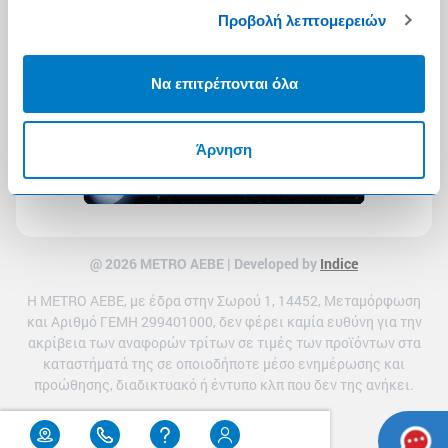
Προβολή λεπτομερειών
Να επιτρέπονται όλα
Άρνηση
@ 2026 ΜETRO AEBE | Developed by
Indice
Η METRO ΑΕΒΕ, με έδρα στην Σωρού 1, 14452, Μεταμόρφωση
και Αριθμό ΓΕΜΗ 299401000, δεν φέρει καμία ευθύνη για την
ακρίβεια των αναφορών τρίτων σε τιμές των προϊόντων στα
καταστήματά της σε οποιοδήποτε μέσο ενημέρωσης και
προώθησης, διαδικτυακό ή έντυπο κλπ που δεν της ανήκει.