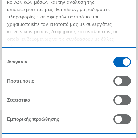
Ο λογαριασμός μου
κοινωνικών μέσων και την ανάλυση της
επισκεψιμότητάς μας. Επιπλέον, μοιραζόμαστε
Τα METRO Cash & Carry δίπλα σας
πληροφορίες που αφορούν τον τρόπο που
χρησιμοποιείτε τον ιστότοπό μας με συνεργάτες
Εταιρική Κοινωνική Ευθύνη
κοινωνικών μέσων, διαφήμισης και αναλύσεων, οι
Καριέρα
οποίοι ενδεχομένως να τις συνδυάσουν με άλλες
πληροφορίες που τους έχετε παραχωρήσει ή τις οποίες
METRO ΑΕΒΕ
έχουν συλλέξει σε σχέση με την από μέρους σας χρήση
Επιλογή
των υπηρεσιών τους.
Αναγκαία
συγκατάθεσης
Προτιμήσεις
Στατιστικά
Εμπορικής προώθησης
Οι Βραβεύσεις μας