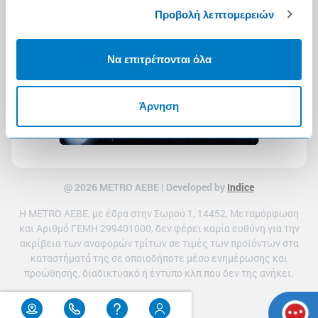
Προβολή λεπτομερειών
Να επιτρέπονται όλα
Άρνηση
@ 2026 ΜETRO AEBE | Developed by
Indice
Η METRO ΑΕΒΕ, με έδρα στην Σωρού 1, 14452, Μεταμόρφωση
και Αριθμό ΓΕΜΗ 299401000, δεν φέρει καμία ευθύνη για την
ακρίβεια των αναφορών τρίτων σε τιμές των προϊόντων στα
καταστήματά της σε οποιοδήποτε μέσο ενημέρωσης και
προώθησης, διαδικτυακό ή έντυπο κλπ που δεν της ανήκει.