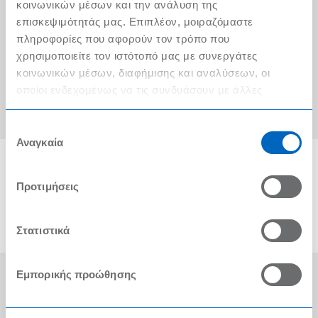
Ο λογαριασμός μου
κοινωνικών μέσων και την ανάλυση της
επισκεψιμότητάς μας. Επιπλέον, μοιραζόμαστε
Τα METRO Cash & Carry δίπλα σας
πληροφορίες που αφορούν τον τρόπο που
χρησιμοποιείτε τον ιστότοπό μας με συνεργάτες
Εταιρική Κοινωνική Ευθύνη
κοινωνικών μέσων, διαφήμισης και αναλύσεων, οι
Καριέρα
οποίοι ενδεχομένως να τις συνδυάσουν με άλλες
πληροφορίες που τους έχετε παραχωρήσει ή τις οποίες
METRO ΑΕΒΕ
έχουν συλλέξει σε σχέση με την από μέρους σας χρήση
Επιλογή
των υπηρεσιών τους.
Αναγκαία
συγκατάθεσης
Προτιμήσεις
Στατιστικά
Εμπορικής προώθησης
Οι Βραβεύσεις μας