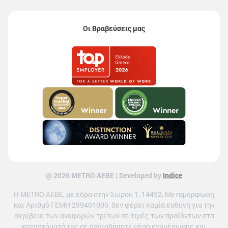
Οι Βραβεύσεις μας
@ 2026 ΜETRO AEBE | Developed by
Indice
Η METRO ΑΕΒΕ, με έδρα στην Σωρού 1, 14452, Μεταμόρφωση
και Αριθμό ΓΕΜΗ 299401000, δεν φέρει καμία ευθύνη για την
ακρίβεια των αναφορών τρίτων σε τιμές των προϊόντων στα
καταστήματά της σε οποιοδήποτε μέσο ενημέρωσης και