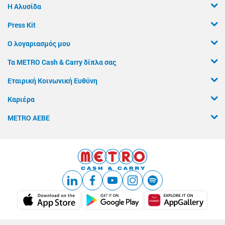
Η Αλυσίδα
Press Kit
Ο λογαριασμός μου
Τα METRO Cash & Carry δίπλα σας
Εταιρική Κοινωνική Ευθύνη
Καριέρα
METRO ΑΕΒΕ