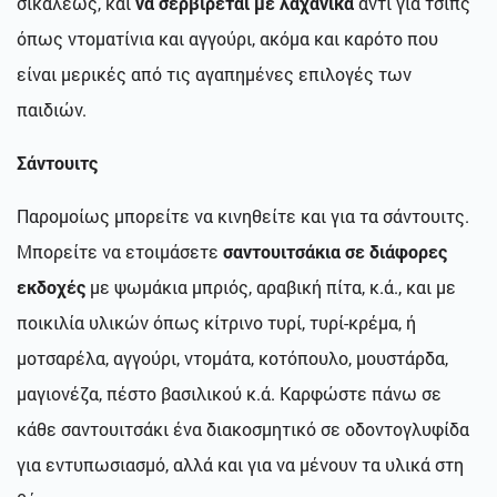
σικάλεως, και
να σερβίρεται με λαχανικά
αντί για τσιπς
όπως ντοματίνια και αγγούρι, ακόμα και καρότο που
είναι μερικές από τις αγαπημένες επιλογές των
παιδιών.
Σάντουιτς
Παρομοίως μπορείτε να κινηθείτε και για τα σάντουιτς.
Μπορείτε να ετοιμάσετε
σαντουιτσάκια σε διάφορες
εκδοχές
με ψωμάκια μπριός, αραβική πίτα, κ.ά., και με
ποικιλία υλικών όπως κίτρινο τυρί, τυρί-κρέμα, ή
μοτσαρέλα, αγγούρι, ντομάτα, κοτόπουλο, μουστάρδα,
μαγιονέζα, πέστο βασιλικού κ.ά. Καρφώστε πάνω σε
κάθε σαντουιτσάκι ένα διακοσμητικό σε οδοντογλυφίδα
για εντυπωσιασμό, αλλά και για να μένουν τα υλικά στη