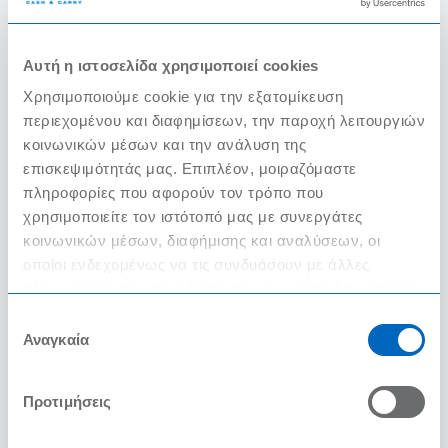
γρήγορο φαγητό;
Γιάννης Λιόκας
Αυτή η ιστοσελίδα χρησιμοποιεί cookies
Executive Chef
Χρησιμοποιούμε cookie για την εξατομίκευση
10/9/2023
περιεχομένου και διαφημίσεων, την παροχή λειτουργιών
κοινωνικών μέσων και την ανάλυση της
επισκεψιμότητάς μας. Επιπλέον, μοιραζόμαστε
ΔΙΑΒΑΣΤΕ ΠΕΡΙΣΣΟΤΕΡΑ
πληροφορίες που αφορούν τον τρόπο που
χρησιμοποιείτε τον ιστότοπό μας με συνεργάτες
κοινωνικών μέσων, διαφήμισης και αναλύσεων, οι
οποίοι ενδεχομένως να τις συνδυάσουν με άλλες
πληροφορίες που τους έχετε παραχωρήσει ή τις οποίες
έχουν συλλέξει σε σχέση με την από μέρους σας χρήση
Επιλογή
των υπηρεσιών τους.
Αναγκαία
συγκατάθεσης
Προτιμήσεις
Ποια είναι τα βήματα που
πρέπει να ακολουθήσεις για μια