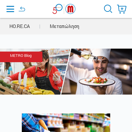
Home
HO.RE.CA
|
Μεταπώληση
METRO Blog