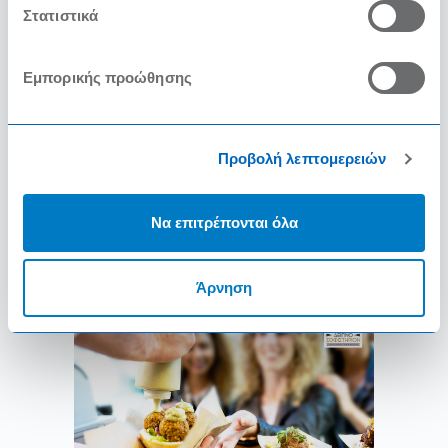
Στατιστικά
σωστή παρακολούθηση του
food & beverage cost;
Εμπορικής προώθησης
Αναστάσιος Πεδιαδίτης
F&B Consultant
10/3/2023
Προβολή λεπτομερειών
Να επιτρέπονται όλα
ΔΙΑΒΑΣΤΕ ΠΕΡΙΣΣΟΤΕΡΑ
Άρνηση