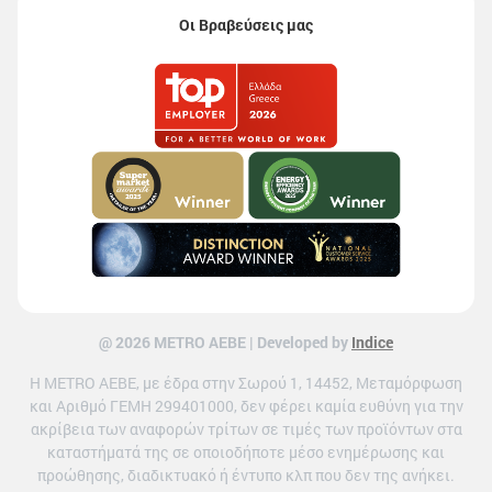
Οι Βραβεύσεις μας
@ 2026 ΜETRO AEBE | Developed by
Indice
Η METRO ΑΕΒΕ, με έδρα στην Σωρού 1, 14452, Μεταμόρφωση
και Αριθμό ΓΕΜΗ 299401000, δεν φέρει καμία ευθύνη για την
ακρίβεια των αναφορών τρίτων σε τιμές των προϊόντων στα
καταστήματά της σε οποιοδήποτε μέσο ενημέρωσης και
προώθησης, διαδικτυακό ή έντυπο κλπ που δεν της ανήκει.