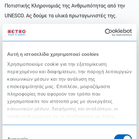
Ποτιστικής Κληρονομιάς της Ανθρωπότητας από την
UNESCO. Ας δούμε τα υλικά πρωταγωνιστές της.
Υψηλή – Καθημερινή Κατανάλωση:
· Το ελαιόλαδο είναι ο πρωταγωνιστής της
Αυτή η ιστοσελίδα χρησιμοποιεί cookies
μεσογειακής διατροφής αφού αποτελεί την κύρια πηγή
Χρησιμοποιούμε cookie για την εξατομίκευση
από την οποία ο οργανισμός παίρνει το «καύσιμό» του.
περιεχομένου και διαφημίσεων, την παροχή λειτουργιών
κοινωνικών μέσων και την ανάλυση της
· Τα δημητριακά και τα προϊόντα τους όπως είναι το
επισκεψιμότητάς μας. Επιπλέον, μοιραζόμαστε
ρύζι, τα ζυμαρικά και το ψωμί.
πληροφορίες που αφορούν τον τρόπο που
χρησιμοποιείτε τον ιστότοπό μας με συνεργάτες
· Τα φρούτα και τα λαχανικά. Φρέσκα και να
κοινωνικών μέσων, διαφήμισης και αναλύσεων, οι
συμβαδίζουν με την εποχή τους.
οποίοι ενδεχομένως να τις συνδυάσουν με άλλες
πληροφορίες που τους έχετε παραχωρήσει ή τις οποίες
· Τα όσπρια. Λόγω της πλούσιας περιεκτικότητάς
έχουν συλλέξει σε σχέση με την από μέρους σας χρήση
Επιλογή
των υπηρεσιών τους.