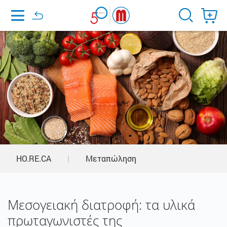
Home
HO.RE.CA
|
Μεταπώληση
Μεσογειακή διατροφή: τα υλικά
πρωταγωνιστές της