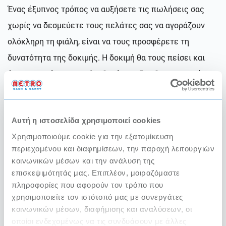
Ένας έξυπνος τρόπος να αυξήσετε τις πωλήσεις σας
χωρίς να δεσμεύετε τους πελάτες σας να αγοράζουν
ολόκληρη τη φιάλη, είναι να τους προσφέρετε τη
δυνατότητα της δοκιμής. Η δοκιμή θα τους πείσει και
έτσι την επόμενη φορά πιθανότατα δεν θα αρκεστούν σε
ένα ποτήρι, αλλά θα προτιμήσουν τη φιάλη. Επιλέξτε
αρκετές ποικιλίες κρασιού με διακύμανση τιμών, ώστε
Αυτή η ιστοσελίδα χρησιμοποιεί cookies
να υπάρχει η δυνατότητα επιλογής.
Χρησιμοποιούμε cookie για την εξατομίκευση
4. Bραδιές οινογνωσίας & γευσιγνωσίας
περιεχομένου και διαφημίσεων, την παροχή λειτουργιών
κοινωνικών μέσων και την ανάλυση της
Συνεργαστείτε με οινοποιούς και προσφέρετε τα κρασιά
επισκεψιμότητάς μας. Επιπλέον, μοιραζόμαστε
τους σε ένα ειδικό για την περίσταση μενού. Το μυστικό
πληροφορίες που αφορούν τον τρόπο που
εδώ είναι ότι οι μερίδες είναι μικρότερες από τις
χρησιμοποιείτε τον ιστότοπό μας με συνεργάτες
κοινωνικών μέσων, διαφήμισης και αναλύσεων, οι
κανονικές. Επίσης, το μενού γευσιγνωσίας μπορεί να
οποίοι ενδεχομένως να τις συνδυάσουν με άλλες