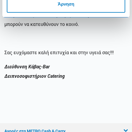
Άρνηση
έχουν δοκιμάσει τις ετικέτες και τα πιο δημοφιλή από
τα κρασιά σας, ώστε να γνωρίζουν τι προτείνουν και να
μπορούν να κατευθύνουν το κοινό.
Σας ευχόμαστε καλή επιτυχία και στην υγειά σας!!!
Διεύθυνση Κάβας-Bar
Δειπνοσοφιστήριον Catering
Αγορές στα METRO Cash & Carry