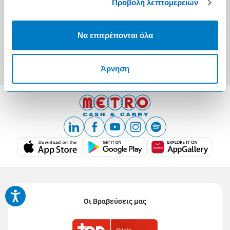
Προβολή λεπτομερειών
Τα METRO Cash & Carry δίπλα σας
Εταιρική Κοινωνική Ευθύνη
Να επιτρέπονται όλα
Καριέρα
METRO ΑΕΒΕ
Άρνηση
Οι Βραβεύσεις μας