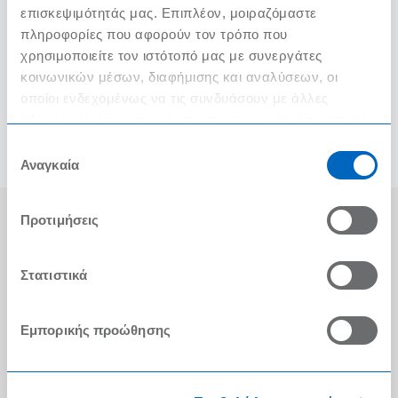
επισκεψιμότητάς μας. Επιπλέον, μοιραζόμαστε
πληροφορίες που αφορούν τον τρόπο που
χρησιμοποιείτε τον ιστότοπό μας με συνεργάτες
κοινωνικών μέσων, διαφήμισης και αναλύσεων, οι
οποίοι ενδεχομένως να τις συνδυάσουν με άλλες
πληροφορίες που τους έχετε παραχωρήσει ή τις οποίες
έχουν συλλέξει σε σχέση με την από μέρους σας χρήση
Επιλογή
των υπηρεσιών τους.
Αναγκαία
συγκατάθεσης
Αγορές στα METRO Cash & Carry
Προτιμήσεις
Εμπειρία METRO Cash & Carry
Στατιστικά
Διασφάλιση Ποιότητας
Η Αλυσίδα
Εμπορικής προώθησης
Press Kit
Ο λογαριασμός μου