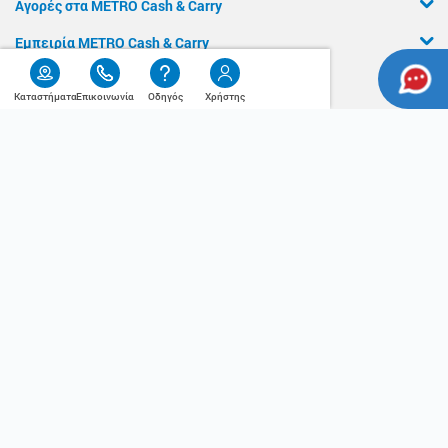
Αγορές στα METRO Cash & Carry
Εμπειρία METRO Cash & Carry
Διασφάλιση Ποιότητας
Καταστήματα
Επικοινωνία
Οδηγός
Χρήστης
Χρήσιμος
Η Αλυσίδα
Οδηγός
Press Kit
Ο λογαριασμός μου
Τα METRO Cash & Carry δίπλα σας
Εταιρική Κοινωνική Ευθύνη
Καριέρα
METRO ΑΕΒΕ