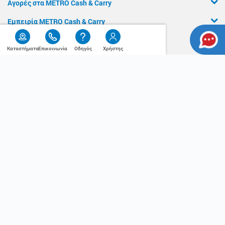
Αγορές στα METRO Cash & Carry
Εμπειρία METRO Cash & Carry
Διασφάλιση Ποιότητας
Καταστήματα
Επικοινωνία
Οδηγός
Χρήστης
Χρήσιμος
Η Αλυσίδα
Οδηγός
Press Kit
Ο λογαριασμός μου
Τα METRO Cash & Carry δίπλα σας
Εταιρική Κοινωνική Ευθύνη
Καριέρα
METRO ΑΕΒΕ