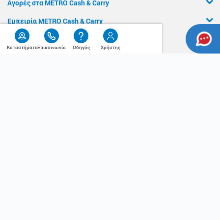
Αγορές στα METRO Cash & Carry
Εμπειρία METRO Cash & Carry
Διασφάλιση Ποιότητας
Καταστήματα
Επικοινωνία
Οδηγός
Χρήστης
Χρήσιμος
Η Αλυσίδα
Οδηγός
Press Kit
Ο λογαριασμός μου
Τα METRO Cash & Carry δίπλα σας
Εταιρική Κοινωνική Ευθύνη
Καριέρα
METRO ΑΕΒΕ