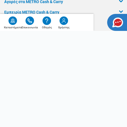
Αγορές στα METRO Cash & Carry
Εμπειρία METRO Cash & Carry
Διασφάλιση Ποιότητας
Καταστήματα
Επικοινωνία
Οδηγός
Χρήστης
Χρήσιμος
Η Αλυσίδα
Οδηγός
Press Kit
Ο λογαριασμός μου
Τα METRO Cash & Carry δίπλα σας
Εταιρική Κοινωνική Ευθύνη
Καριέρα
METRO ΑΕΒΕ