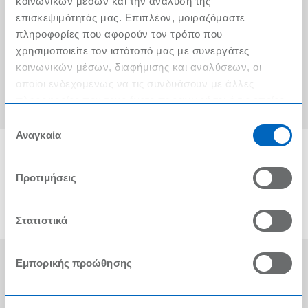
κοινωνικών μέσων και την ανάλυση της
επισκεψιμότητάς μας. Επιπλέον, μοιραζόμαστε
Τα METRO Cash & Carry δίπλα σας
πληροφορίες που αφορούν τον τρόπο που
Εταιρική Κοινωνική Ευθύνη
χρησιμοποιείτε τον ιστότοπό μας με συνεργάτες
κοινωνικών μέσων, διαφήμισης και αναλύσεων, οι
Καριέρα
οποίοι ενδεχομένως να τις συνδυάσουν με άλλες
METRO ΑΕΒΕ
πληροφορίες που τους έχετε παραχωρήσει ή τις οποίες
έχουν συλλέξει σε σχέση με την από μέρους σας χρήση
Επιλογή
των υπηρεσιών τους.
Αναγκαία
συγκατάθεσης
Προτιμήσεις
Στατιστικά
Εμπορικής προώθησης
Οι Βραβεύσεις μας