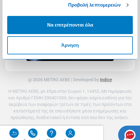
Προβολή λεπτομερειών
Να επιτρέπονται όλα
Άρνηση
@ 2026 ΜETRO AEBE | Developed by
Indice
Η METRO ΑΕΒΕ, με έδρα στην Σωρού 1, 14452, Μεταμόρφωση
και Αριθμό ΓΕΜΗ 299401000, δεν φέρει καμία ευθύνη για την
ακρίβεια των αναφορών τρίτων σε τιμές των προϊόντων στα
καταστήματά της σε οποιοδήποτε μέσο ενημέρωσης και
προώθησης, διαδικτυακό ή έντυπο κλπ που δεν της ανήκει.