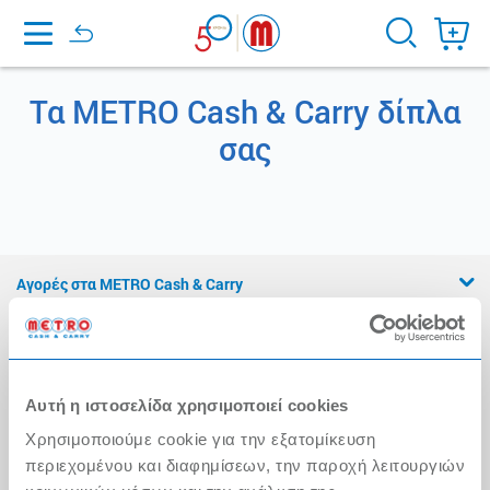
Home
Τα METRO Cash & Carry δίπλα
σας
Αγορές στα METRO Cash & Carry
Εμπειρία METRO Cash & Carry
Διασφάλιση Ποιότητας
Η Αλυσίδα
Αυτή η ιστοσελίδα χρησιμοποιεί cookies
Χρησιμοποιούμε cookie για την εξατομίκευση
Press Kit
περιεχομένου και διαφημίσεων, την παροχή λειτουργιών
Ο λογαριασμός μου