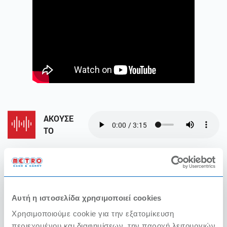
ΑΚΟΥΣΕ
ΤΟ
Ανδρέας Ματθίδης
Αυτή η ιστοσελίδα χρησιμοποιεί cookies
Πρόεδρος της Πανελλήνιας
Χρησιμοποιούμε cookie για την εξατομίκευση
περιεχομένου και διαφημίσεων, την παροχή λειτουργιών