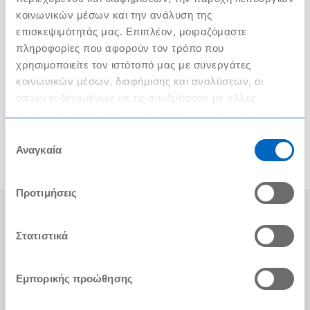
Ένωσης Οινοχόων
κοινωνικών μέσων και την ανάλυση της
επισκεψιμότητάς μας. Επιπλέον, μοιραζόμαστε
πληροφορίες που αφορούν τον τρόπο που
χρησιμοποιείτε τον ιστότοπό μας με συνεργάτες
κοινωνικών μέσων, διαφήμισης και αναλύσεων, οι
οποίοι ενδεχομένως να τις συνδυάσουν με άλλες
ΠΡΟΒΟΛΗ ΟΛΩΝ ΤΩΝ ΒΙΝΤΕΟ
πληροφορίες που τους έχετε παραχωρήσει ή τις οποίες
έχουν συλλέξει σε σχέση με την από μέρους σας χρήση
Επιλογή
των υπηρεσιών τους.
Αναγκαία
συγκατάθεσης
Προτιμήσεις
Αγορές στα METRO Cash & Carry
Εμπειρία METRO Cash & Carry
Στατιστικά
Διασφάλιση Ποιότητας
Εμπορικής προώθησης
Η Αλυσίδα
Press Kit