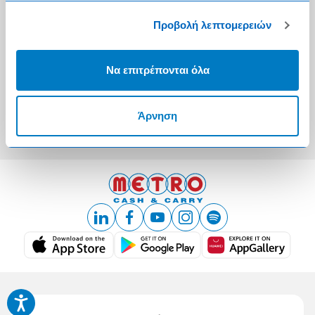
Προβολή λεπτομερειών
Ο λογαριασμός μου
Τα METRO Cash & Carry δίπλα σας
Να επιτρέπονται όλα
Εταιρική Κοινωνική Ευθύνη
Καριέρα
Άρνηση
METRO ΑΕΒΕ