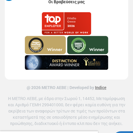
Οι Βραβεύσεις μας
@ 2026 ΜETRO AEBE | Developed by
Indice
Η METRO ΑΕΒΕ, με έδρα στην Σωρού 1, 14452, Μεταμόρφωση
και Αριθμό ΓΕΜΗ 299401000, δεν φέρει καμία ευθύνη για την
ακρίβεια των αναφορών τρίτων σε τιμές των προϊόντων στα
καταστήματά της σε οποιοδήποτε μέσο ενημέρωσης και
προώθησης, διαδικτυακό ή έντυπο κλπ που δεν της ανήκει.