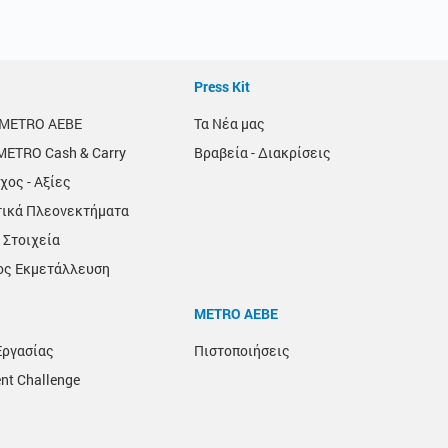
Press Kit
α METRO AEBE
Τα Νέα μας
METRO Cash & Carry
Βραβεία - Διακρίσεις
χος - Αξίες
τικά Πλεονεκτήματα
 Στοιχεία
ος Εκμετάλλευση
METRO ΑΕΒΕ
Εργασίας
Πιστοποιήσεις
nt Challenge