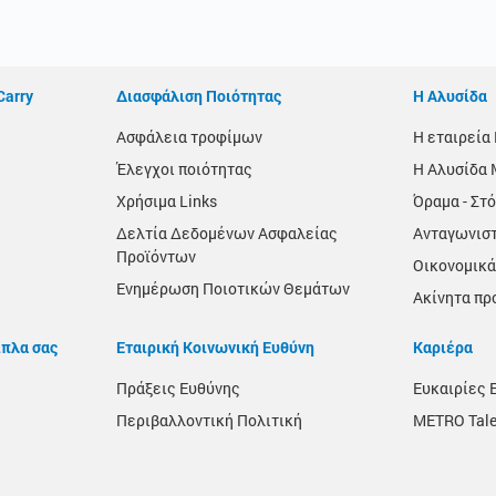
Carry
Διασφάλιση Ποιότητας
Η Αλυσίδα
Ασφάλεια τροφίμων
Η εταιρεί
Έλεγχοι ποιότητας
Η Αλυσίδα 
Χρήσιμα Links
Όραμα - Στό
Δελτία Δεδομένων Ασφαλείας
Ανταγωνισ
Προϊόντων
Οικονομικά
Ενημέρωση Ποιοτικών Θεμάτων
Ακίνητα πρ
ίπλα σας
Εταιρική Κοινωνική Ευθύνη
Καριέρα
Πράξεις Ευθύνης
Ευκαιρίες 
Περιβαλλοντική Πολιτική
METRO Tale