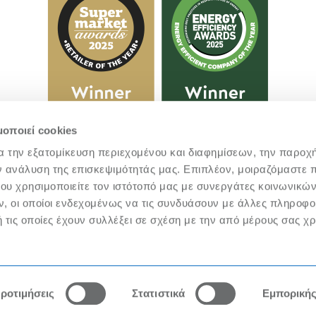
μοποιεί cookies
α την εξατομίκευση περιεχομένου και διαφημίσεων, την παροχ
ν ανάλυση της επισκεψιμότητάς μας. Επιπλέον, μοιραζόμαστε 
ου χρησιμοποιείτε τον ιστότοπό μας με συνεργάτες κοινωνικώ
, οι οποίοι ενδεχομένως να τις συνδυάσουν με άλλες πληροφο
@ 2026 ΜETRO AEBE | Developed by
Indice
 τις οποίες έχουν συλλέξει σε σχέση με την από μέρους σας χ
ριθμό ΓΕΜΗ 299401000, δεν φέρει καμία ευθύνη για την ακρίβεια τ
ε μέσο ενημέρωσης και προώθησης, διαδικτυακό ή έντυπο κλπ που δ
ροτιμήσεις
Στατιστικά
Εμπορική