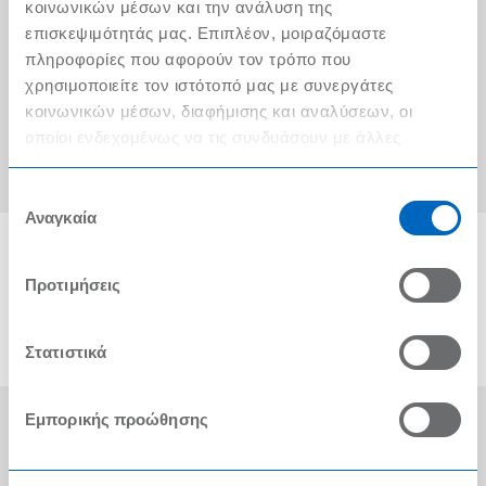
Ο λογαριασμός μου
κοινωνικών μέσων και την ανάλυση της
επισκεψιμότητάς μας. Επιπλέον, μοιραζόμαστε
Τα METRO Cash & Carry δίπλα σας
πληροφορίες που αφορούν τον τρόπο που
χρησιμοποιείτε τον ιστότοπό μας με συνεργάτες
Εταιρική Κοινωνική Ευθύνη
κοινωνικών μέσων, διαφήμισης και αναλύσεων, οι
Καριέρα
οποίοι ενδεχομένως να τις συνδυάσουν με άλλες
πληροφορίες που τους έχετε παραχωρήσει ή τις οποίες
METRO ΑΕΒΕ
έχουν συλλέξει σε σχέση με την από μέρους σας χρήση
Επιλογή
των υπηρεσιών τους.
Αναγκαία
συγκατάθεσης
Προτιμήσεις
Στατιστικά
Εμπορικής προώθησης
Οι Βραβεύσεις μας