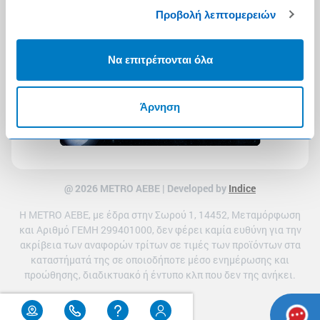
Προβολή λεπτομερειών
Να επιτρέπονται όλα
Άρνηση
@ 2026 ΜETRO AEBE | Developed by
Indice
Η METRO ΑΕΒΕ, με έδρα στην Σωρού 1, 14452, Μεταμόρφωση
και Αριθμό ΓΕΜΗ 299401000, δεν φέρει καμία ευθύνη για την
ακρίβεια των αναφορών τρίτων σε τιμές των προϊόντων στα
καταστήματά της σε οποιοδήποτε μέσο ενημέρωσης και
προώθησης, διαδικτυακό ή έντυπο κλπ που δεν της ανήκει.