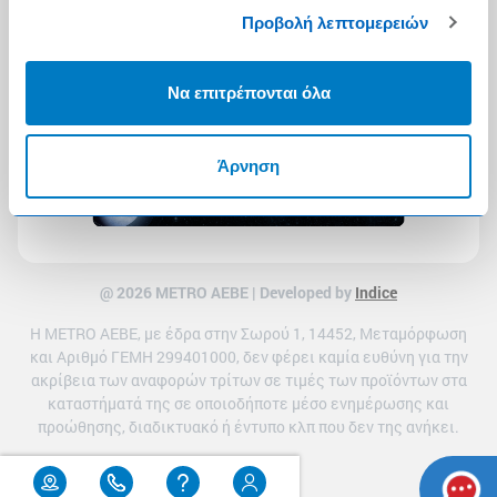
Προβολή λεπτομερειών
Να επιτρέπονται όλα
Άρνηση
@ 2026 ΜETRO AEBE | Developed by
Indice
Η METRO ΑΕΒΕ, με έδρα στην Σωρού 1, 14452, Μεταμόρφωση
και Αριθμό ΓΕΜΗ 299401000, δεν φέρει καμία ευθύνη για την
ακρίβεια των αναφορών τρίτων σε τιμές των προϊόντων στα
καταστήματά της σε οποιοδήποτε μέσο ενημέρωσης και
προώθησης, διαδικτυακό ή έντυπο κλπ που δεν της ανήκει.