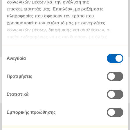
Ο λογαριασμός μου
κοινωνικών μέσων και την ανάλυση της
επισκεψιμότητάς μας. Επιπλέον, μοιραζόμαστε
Τα METRO Cash & Carry δίπλα σας
πληροφορίες που αφορούν τον τρόπο που
χρησιμοποιείτε τον ιστότοπό μας με συνεργάτες
Εταιρική Κοινωνική Ευθύνη
κοινωνικών μέσων, διαφήμισης και αναλύσεων, οι
Καριέρα
οποίοι ενδεχομένως να τις συνδυάσουν με άλλες
πληροφορίες που τους έχετε παραχωρήσει ή τις οποίες
METRO ΑΕΒΕ
έχουν συλλέξει σε σχέση με την από μέρους σας χρήση
Επιλογή
των υπηρεσιών τους.
Αναγκαία
συγκατάθεσης
Προτιμήσεις
Στατιστικά
Εμπορικής προώθησης
Οι Βραβεύσεις μας