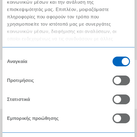
Ο λογαριασμός μου
κοινωνικών μέσων και την ανάλυση της
επισκεψιμότητάς μας. Επιπλέον, μοιραζόμαστε
Τα METRO Cash & Carry δίπλα σας
πληροφορίες που αφορούν τον τρόπο που
χρησιμοποιείτε τον ιστότοπό μας με συνεργάτες
Εταιρική Κοινωνική Ευθύνη
κοινωνικών μέσων, διαφήμισης και αναλύσεων, οι
Καριέρα
οποίοι ενδεχομένως να τις συνδυάσουν με άλλες
πληροφορίες που τους έχετε παραχωρήσει ή τις οποίες
METRO ΑΕΒΕ
έχουν συλλέξει σε σχέση με την από μέρους σας χρήση
Επιλογή
των υπηρεσιών τους.
Αναγκαία
συγκατάθεσης
Προτιμήσεις
Στατιστικά
Εμπορικής προώθησης
Οι Βραβεύσεις μας