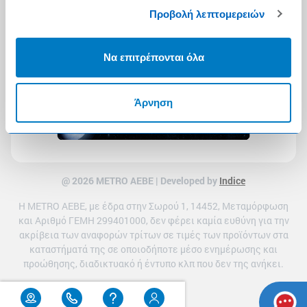
Προβολή λεπτομερειών
Να επιτρέπονται όλα
Άρνηση
@ 2026 ΜETRO AEBE | Developed by
Indice
Η METRO ΑΕΒΕ, με έδρα στην Σωρού 1, 14452, Μεταμόρφωση
και Αριθμό ΓΕΜΗ 299401000, δεν φέρει καμία ευθύνη για την
ακρίβεια των αναφορών τρίτων σε τιμές των προϊόντων στα
καταστήματά της σε οποιοδήποτε μέσο ενημέρωσης και
προώθησης, διαδικτυακό ή έντυπο κλπ που δεν της ανήκει.