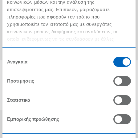
Ο λογαριασμός μου
κοινωνικών μέσων και την ανάλυση της
επισκεψιμότητάς μας. Επιπλέον, μοιραζόμαστε
Τα METRO Cash & Carry δίπλα σας
πληροφορίες που αφορούν τον τρόπο που
χρησιμοποιείτε τον ιστότοπό μας με συνεργάτες
Εταιρική Κοινωνική Ευθύνη
κοινωνικών μέσων, διαφήμισης και αναλύσεων, οι
Καριέρα
οποίοι ενδεχομένως να τις συνδυάσουν με άλλες
πληροφορίες που τους έχετε παραχωρήσει ή τις οποίες
METRO ΑΕΒΕ
έχουν συλλέξει σε σχέση με την από μέρους σας χρήση
Επιλογή
των υπηρεσιών τους.
Αναγκαία
συγκατάθεσης
Προτιμήσεις
Στατιστικά
Εμπορικής προώθησης
Οι Βραβεύσεις μας