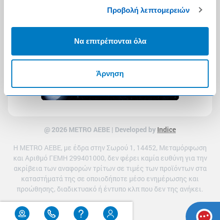
Προβολή λεπτομερειών
Να επιτρέπονται όλα
Άρνηση
@ 2026 ΜETRO AEBE | Developed by
Indice
Η METRO ΑΕΒΕ, με έδρα στην Σωρού 1, 14452, Μεταμόρφωση
και Αριθμό ΓΕΜΗ 299401000, δεν φέρει καμία ευθύνη για την
ακρίβεια των αναφορών τρίτων σε τιμές των προϊόντων στα
καταστήματά της σε οποιοδήποτε μέσο ενημέρωσης και
προώθησης, διαδικτυακό ή έντυπο κλπ που δεν της ανήκει.