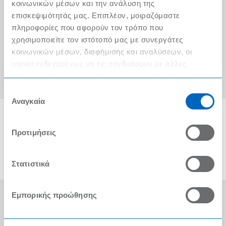
Ο λογαριασμός μου
κοινωνικών μέσων και την ανάλυση της
επισκεψιμότητάς μας. Επιπλέον, μοιραζόμαστε
Τα METRO Cash & Carry δίπλα σας
πληροφορίες που αφορούν τον τρόπο που
χρησιμοποιείτε τον ιστότοπό μας με συνεργάτες
Εταιρική Κοινωνική Ευθύνη
κοινωνικών μέσων, διαφήμισης και αναλύσεων, οι
Καριέρα
οποίοι ενδεχομένως να τις συνδυάσουν με άλλες
πληροφορίες που τους έχετε παραχωρήσει ή τις οποίες
METRO ΑΕΒΕ
έχουν συλλέξει σε σχέση με την από μέρους σας χρήση
Επιλογή
των υπηρεσιών τους.
Αναγκαία
συγκατάθεσης
Προτιμήσεις
Στατιστικά
Εμπορικής προώθησης
Οι Βραβεύσεις μας