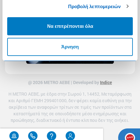
Προβολή λεπτομερειών
Να επιτρέπονται όλα
Άρνηση
@ 2026 ΜETRO AEBE | Developed by
Indice
Η METRO ΑΕΒΕ, με έδρα στην Σωρού 1, 14452, Μεταμόρφωση
και Αριθμό ΓΕΜΗ 299401000, δεν φέρει καμία ευθύνη για την
ακρίβεια των αναφορών τρίτων σε τιμές των προϊόντων στα
καταστήματά της σε οποιοδήποτε μέσο ενημέρωσης και
προώθησης, διαδικτυακό ή έντυπο κλπ που δεν της ανήκει.