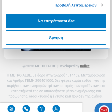
Προβολή λεπτομερειών
Να επιτρέπονται όλα
Άρνηση
@ 2026 ΜETRO AEBE | Developed by
Indice
Η METRO ΑΕΒΕ, με έδρα στην Σωρού 1, 14452, Μεταμόρφωση
και Αριθμό ΓΕΜΗ 299401000, δεν φέρει καμία ευθύνη για την
ακρίβεια των αναφορών τρίτων σε τιμές των προϊόντων στα
καταστήματά της σε οποιοδήποτε μέσο ενημέρωσης και
προώθησης, διαδικτυακό ή έντυπο κλπ που δεν της ανήκει.