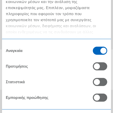
Ο λογαριασμός μου
κοινωνικών μέσων και την ανάλυση της
επισκεψιμότητάς μας. Επιπλέον, μοιραζόμαστε
Τα METRO Cash & Carry δίπλα σας
πληροφορίες που αφορούν τον τρόπο που
χρησιμοποιείτε τον ιστότοπό μας με συνεργάτες
Εταιρική Κοινωνική Ευθύνη
κοινωνικών μέσων, διαφήμισης και αναλύσεων, οι
Καριέρα
οποίοι ενδεχομένως να τις συνδυάσουν με άλλες
πληροφορίες που τους έχετε παραχωρήσει ή τις οποίες
METRO ΑΕΒΕ
έχουν συλλέξει σε σχέση με την από μέρους σας χρήση
Επιλογή
των υπηρεσιών τους.
Αναγκαία
συγκατάθεσης
Προτιμήσεις
Στατιστικά
Εμπορικής προώθησης
Οι Βραβεύσεις μας