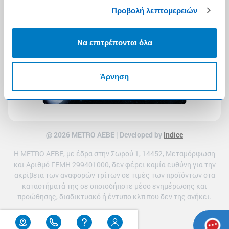
Προβολή λεπτομερειών
Να επιτρέπονται όλα
Άρνηση
@ 2026 ΜETRO AEBE | Developed by
Indice
Η METRO ΑΕΒΕ, με έδρα στην Σωρού 1, 14452, Μεταμόρφωση
και Αριθμό ΓΕΜΗ 299401000, δεν φέρει καμία ευθύνη για την
ακρίβεια των αναφορών τρίτων σε τιμές των προϊόντων στα
καταστήματά της σε οποιοδήποτε μέσο ενημέρωσης και
προώθησης, διαδικτυακό ή έντυπο κλπ που δεν της ανήκει.