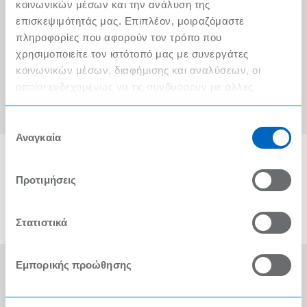
Ο λογαριασμός μου
κοινωνικών μέσων και την ανάλυση της
επισκεψιμότητάς μας. Επιπλέον, μοιραζόμαστε
Τα METRO Cash & Carry δίπλα σας
πληροφορίες που αφορούν τον τρόπο που
χρησιμοποιείτε τον ιστότοπό μας με συνεργάτες
Εταιρική Κοινωνική Ευθύνη
κοινωνικών μέσων, διαφήμισης και αναλύσεων, οι
Καριέρα
οποίοι ενδεχομένως να τις συνδυάσουν με άλλες
πληροφορίες που τους έχετε παραχωρήσει ή τις οποίες
METRO ΑΕΒΕ
έχουν συλλέξει σε σχέση με την από μέρους σας χρήση
Επιλογή
των υπηρεσιών τους.
Αναγκαία
συγκατάθεσης
Προτιμήσεις
Στατιστικά
Εμπορικής προώθησης
Οι Βραβεύσεις μας