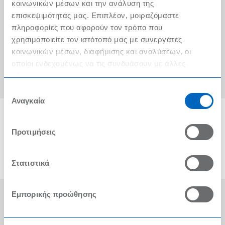
Ο λογαριασμός μου
κοινωνικών μέσων και την ανάλυση της
επισκεψιμότητάς μας. Επιπλέον, μοιραζόμαστε
Τα METRO Cash & Carry δίπλα σας
πληροφορίες που αφορούν τον τρόπο που
χρησιμοποιείτε τον ιστότοπό μας με συνεργάτες
Εταιρική Κοινωνική Ευθύνη
κοινωνικών μέσων, διαφήμισης και αναλύσεων, οι
Καριέρα
οποίοι ενδεχομένως να τις συνδυάσουν με άλλες
πληροφορίες που τους έχετε παραχωρήσει ή τις οποίες
METRO ΑΕΒΕ
έχουν συλλέξει σε σχέση με την από μέρους σας χρήση
Επιλογή
των υπηρεσιών τους.
Αναγκαία
συγκατάθεσης
Προτιμήσεις
Στατιστικά
Εμπορικής προώθησης
Οι Βραβεύσεις μας