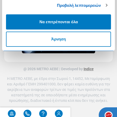
Προβολή λεπτομερειών
Να επιτρέπονται όλα
Άρνηση
@ 2026 ΜETRO AEBE | Developed by
Indice
Η METRO ΑΕΒΕ, με έδρα στην Σωρού 1, 14452, Μεταμόρφωση
και Αριθμό ΓΕΜΗ 299401000, δεν φέρει καμία ευθύνη για την
ακρίβεια των αναφορών τρίτων σε τιμές των προϊόντων στα
καταστήματά της σε οποιοδήποτε μέσο ενημέρωσης και
προώθησης, διαδικτυακό ή έντυπο κλπ που δεν της ανήκει.