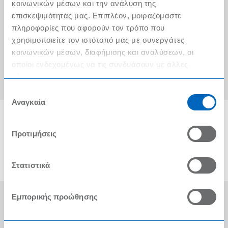
Ο λογαριασμός μου
κοινωνικών μέσων και την ανάλυση της
επισκεψιμότητάς μας. Επιπλέον, μοιραζόμαστε
Τα METRO Cash & Carry δίπλα σας
πληροφορίες που αφορούν τον τρόπο που
χρησιμοποιείτε τον ιστότοπό μας με συνεργάτες
Εταιρική Κοινωνική Ευθύνη
κοινωνικών μέσων, διαφήμισης και αναλύσεων, οι
Καριέρα
οποίοι ενδεχομένως να τις συνδυάσουν με άλλες
πληροφορίες που τους έχετε παραχωρήσει ή τις οποίες
METRO ΑΕΒΕ
έχουν συλλέξει σε σχέση με την από μέρους σας χρήση
Επιλογή
των υπηρεσιών τους.
Αναγκαία
συγκατάθεσης
Προτιμήσεις
Στατιστικά
Εμπορικής προώθησης
Οι Βραβεύσεις μας