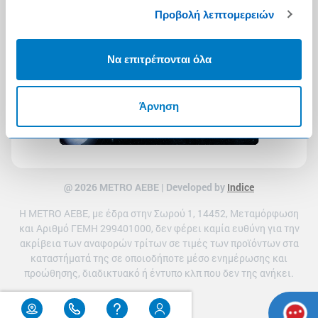
Προβολή λεπτομερειών
Να επιτρέπονται όλα
Άρνηση
@ 2026 ΜETRO AEBE | Developed by
Indice
Η METRO ΑΕΒΕ, με έδρα στην Σωρού 1, 14452, Μεταμόρφωση
και Αριθμό ΓΕΜΗ 299401000, δεν φέρει καμία ευθύνη για την
ακρίβεια των αναφορών τρίτων σε τιμές των προϊόντων στα
καταστήματά της σε οποιοδήποτε μέσο ενημέρωσης και
προώθησης, διαδικτυακό ή έντυπο κλπ που δεν της ανήκει.