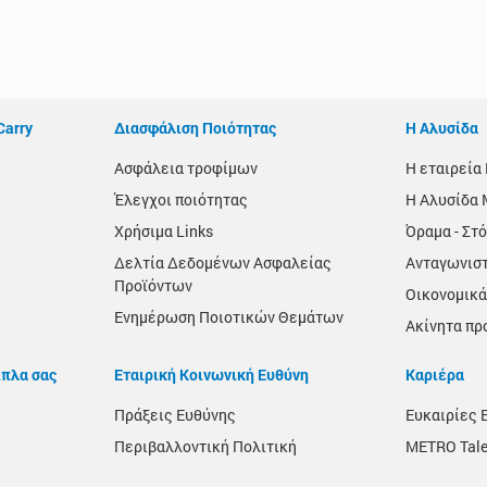
Carry
Διασφάλιση Ποιότητας
Η Αλυσίδα
Ασφάλεια τροφίμων
Η εταιρεί
Έλεγχοι ποιότητας
Η Αλυσίδα 
Χρήσιμα Links
Όραμα - Στό
Δελτία Δεδομένων Ασφαλείας
Ανταγωνισ
Προϊόντων
Οικονομικά
Ενημέρωση Ποιοτικών Θεμάτων
Ακίνητα πρ
ίπλα σας
Εταιρική Κοινωνική Ευθύνη
Καριέρα
Πράξεις Ευθύνης
Ευκαιρίες 
Περιβαλλοντική Πολιτική
METRO Tale