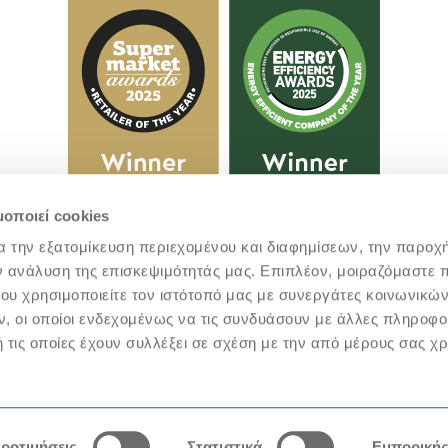
μοποιεί cookies
α την εξατομίκευση περιεχομένου και διαφημίσεων, την παροχ
ν ανάλυση της επισκεψιμότητάς μας. Επιπλέον, μοιραζόμαστε 
ου χρησιμοποιείτε τον ιστότοπό μας με συνεργάτες κοινωνικώ
, οι οποίοι ενδεχομένως να τις συνδυάσουν με άλλες πληροφο
@ 2026 ΜETRO AEBE | Developed by
Indice
 τις οποίες έχουν συλλέξει σε σχέση με την από μέρους σας χ
ριθμό ΓΕΜΗ 299401000, δεν φέρει καμία ευθύνη για την ακρίβεια τ
ε μέσο ενημέρωσης και προώθησης, διαδικτυακό ή έντυπο κλπ που δ
ροτιμήσεις
Στατιστικά
Εμπορική