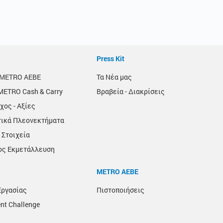
Press Kit
α METRO AEBE
Τα Νέα μας
METRO Cash & Carry
Βραβεία - Διακρίσεις
χος - Αξίες
τικά Πλεονεκτήματα
 Στοιχεία
ος Εκμετάλλευση
METRO ΑΕΒΕ
Εργασίας
Πιστοποιήσεις
nt Challenge