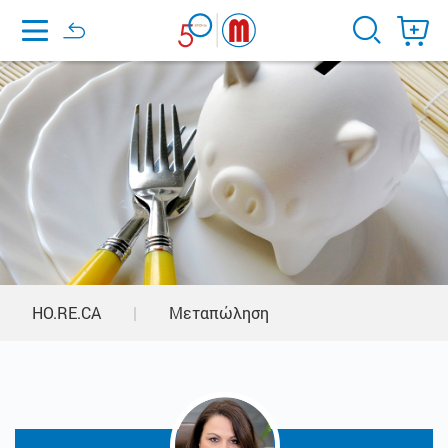
Home
HO.RE.CA
|
Μεταπώληση