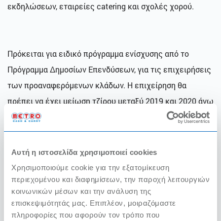
εκδηλώσεων, εταιρείες catering και σχολές χορού.
Πρόκειται για ειδικό πρόγραμμα ενίσχυσης από το
Πρόγραμμα Δημοσίων Επενδύσεων, για τις επιχειρήσεις
των προαναφερόμενων κλάδων. Η επιχείρηση θα
πρέπει να έχει μείωση τζίρου μεταξύ 2019 και 2020 άνω
του 50% και το ύψος της ενίσχυσης θα ανέλθει στο 8%
επί του τζίρου του 2019, με ανώτατο όριο τα 400.000
ευρώ.
Αυτή η ιστοσελίδα χρησιμοποιεί cookies
Χρησιμοποιούμε cookie για την εξατομίκευση
Το REACT-EU είναι μια πρωτοβουλία που βοηθά στην
περιεχομένου και διαφημίσεων, την παροχή λειτουργιών
κρίση και τα μέτρα αποκατάστασης των επιπτώσεων
κοινωνικών μέσων και την ανάλυση της
της κρίσης που δρομολογήθηκαν μέσω της
επισκεψιμότητάς μας. Επιπλέον, μοιραζόμαστε
πληροφορίες που αφορούν τον τρόπο που
Πρωτοβουλίας Επενδύσεων για την αντιμετώπιση του