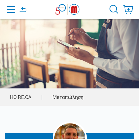
Home
HO.RE.CA
|
Μεταπώληση