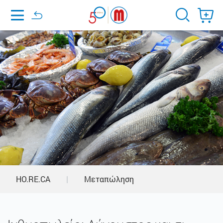
Home
HO.RE.CA
|
Μεταπώληση