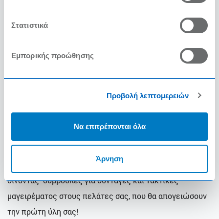
100%.
Κατά την έκθεση των ψαριών, είτε αυτά
Στατιστικά
βρίσκονται σε ανοικτά κιβώτια, είτε
τοποθετούνται πάνω στους ειδικούς πάγκους, θα
Εμπορικής προώθησης
πρέπει να ανανεώνεται συχνά ο τριμμένος πάγος
πάνω τους, ώστε να διατηρούνται σωστά κατά τη
διάρκεια της ημέρας. Και φυσικά να μην εκτίθενται
στον ήλιο και σε άλλες περιβαλλοντικές
Προβολή λεπτομερειών
επιβαρύνσεις.
Να επιτρέπονται όλα
Ακολουθήστε τους κανόνες και μην ξεχνάτε να βάζετε
Άρνηση
και τη δική σας πινελιά στο τελικό αποτέλεσμα,
δίνοντας συμβουλές για συνταγές και τακτικές
μαγειρέματος στους πελάτες σας, που θα απογειώσουν
την πρώτη ύλη σας!