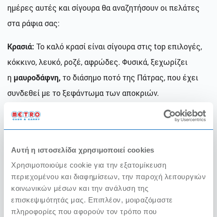
ημέρες αυτές και σίγουρα θα αναζητήσουν οι πελάτες
στα ράφια σας:
Κρασιά:
Το καλό κρασί είναι σίγουρα στις top επιλογές,
κόκκινο, λευκό, ροζέ, αφρώδες. Φυσικά, ξεχωρίζει
η
μαυροδάφνη,
το διάσημο ποτό της Πάτρας,
που έχει
συνδεθεί με το ξεφάντωμα των αποκριών.
Μπύρες:
Μαύρη, ξανθιά, κόκκινη, η μπύρα είναι η
αγαπημένη και σταθερή δροσερή επιλογή, κυρίως για
τους άνδρες που δεν την αλλάζουν με τίποτα!
Αυτή η ιστοσελίδα χρησιμοποιεί cookies
Χρησιμοποιούμε cookie για την εξατομίκευση
Ρούμι:
Αν έπρεπε να διαλέξουμε τον πρωταγωνιστή του
περιεχομένου και διαφημίσεων, την παροχή λειτουργιών
shaker τις βραδιές της αποκριάς αυτός σίγουρα είναι το
κοινωνικών μέσων και την ανάλυση της
επισκεψιμότητάς μας. Επιπλέον, μοιραζόμαστε
ρούμι! Γίνεται μέρος γευστικών και δροσερών κοκτέιλ
πληροφορίες που αφορούν τον τρόπο που
και μαζεύει σταθερά πόντους προτίμησης! Για αυτό και