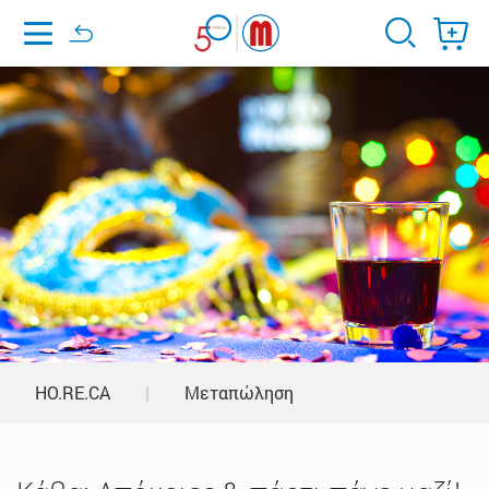
Home
HO.RE.CA
|
Μεταπώληση