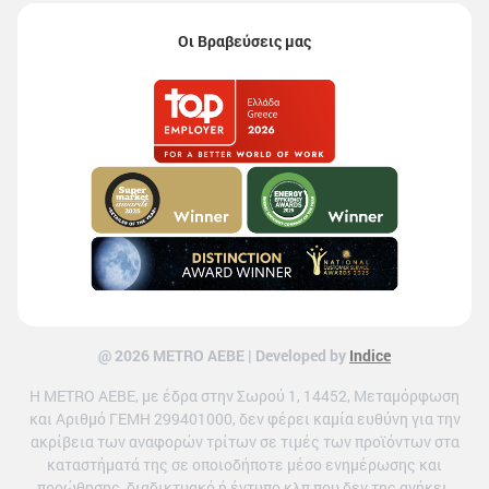
Οι Βραβεύσεις μας
@ 2026 ΜETRO AEBE | Developed by
Indice
Η METRO ΑΕΒΕ, με έδρα στην Σωρού 1, 14452, Μεταμόρφωση
και Αριθμό ΓΕΜΗ 299401000, δεν φέρει καμία ευθύνη για την
ακρίβεια των αναφορών τρίτων σε τιμές των προϊόντων στα
καταστήματά της σε οποιοδήποτε μέσο ενημέρωσης και
προώθησης, διαδικτυακό ή έντυπο κλπ που δεν της ανήκει.