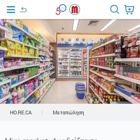
Home
HO.RE.CA
|
Μεταπώληση