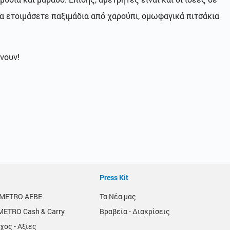
α ετοιμάσετε παξιμάδια από χαρούπι, ομωφαγικά πιτσάκια
νουν!
Press Kit
α METRO AEBE
Τα Νέα μας
METRO Cash & Carry
Βραβεία - Διακρίσεις
χος - Αξίες