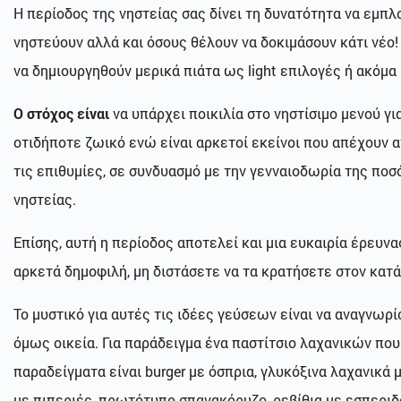
Η περίοδος της νηστείας σας δίνει τη δυνατότητα να εμπλ
νηστεύουν αλλά και όσους θέλουν να δοκιμάσουν κάτι νέο!
να δημιουργηθούν μερικά πιάτα ως light επιλογές ή ακόμα
Ο στόχος είναι
να υπάρχει ποικιλία στο νηστίσιμο μενού γ
οτιδήποτε ζωικό ενώ είναι αρκετοί εκείνοι που απέχουν 
τις επιθυμίες, σε συνδυασμό με την γενναιοδωρία της πο
νηστείας.
Επίσης, αυτή η περίοδος αποτελεί και μια ευκαιρία έρευν
αρκετά δημοφιλή, μη διστάσετε να τα κρατήσετε στον κατά
Το μυστικό για αυτές τις ιδέες γεύσεων είναι να αναγνω
όμως οικεία. Για παράδειγμα ένα παστίτσιο λαχανικών που
παραδείγματα είναι burger με όσπρια, γλυκόξινα λαχανικά 
με πιπεριές, πρωτότυπο σπανακόρυζο, ρεβίθια με εσπεριδοε