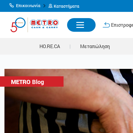
Επικοινωνία
Καταστήματα
Επιστροφή
HO.RE.CA
|
Μεταπώληση
METRO
Blog