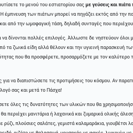
ουτίσετε το μενού του εστιατορίου σας
με γεύσεις και πιάτα
 Η έμπνευση των πιάτων μπορεί να πηγάζει εκτός από την πα
 και από την ωμοφαγική τάση, δηλαδή συνταγές που περιέχου
ια να δίνονται πολλές επιλογές. Άλλωστε δε νηστεύουν όλοι
από τα ζωικά είδη αλλά θέλουν και την υγιεινή παρασκευή 
σότητας που θα προσφέρετε, προσαρμόζετε με τον καλύτερο τ
ας για να διαπιστώσετε τις προτιμήσεις του κόσμου. Αν παρα
λογό σας και μετά το Πάσχα!
ρίσετε όλες τις δυνατότητες των υλικών που θα χρησιμοποιή
 θα περιέχει μανιτάρια ή λαχανικά και ζυμαρικά ολικής άλεσ
με ρύζι, πλούσιες σαλάτες, γεμιστά καλαμαράκια, γιουβέτσι λ
ιδή, ριζότο με θαλασσινά, μουσακάς με φακές, λιγκουίνι με μ