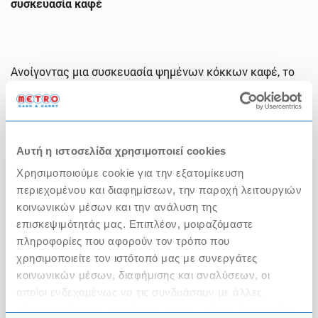
συσκευασία καφέ
Ανοίγοντας μια συσκευασία ψημένων κόκκων καφέ, το
κύριο μας μέλημα είναι να τον συντηρήσουμε σωστά για
όσο περισσότερο χρόνο μπορούμε!
Χρησιμοποιούμε αεροστεγή
(πλαστικά η
Αυτή η ιστοσελίδα χρησιμοποιεί cookies
μεταλλικά)
δοχεία ώστε να αποφεύγουμε τόσο την
Χρησιμοποιούμε cookie για την εξατομίκευση
επαφή με το φως όσο και το οξυγόνο.
περιεχομένου και διαφημίσεων, την παροχή λειτουργιών
Φυλάμε τα αεροστεγή μας δοχεία σε σκοτεινό και
κοινωνικών μέσων και την ανάλυση της
ξηρό μέρος.
επισκεψιμότητάς μας. Επιπλέον, μοιραζόμαστε
Δεν φυλάμε τον καφέ μας στο ψυγείο και σε
πληροφορίες που αφορούν τον τρόπο που
μέρος που έχει υγρασία.
χρησιμοποιείτε τον ιστότοπό μας με συνεργάτες
κοινωνικών μέσων, διαφήμισης και αναλύσεων, οι
οποίοι ενδεχομένως να τις συνδυάσουν με άλλες
πληροφορίες που τους έχετε παραχωρήσει ή τις οποίες
Αλέθοντας τους ψημένους κόκκους καφέ