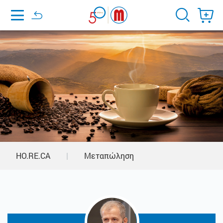
Home
HO.RE.CA
|
Μεταπώληση