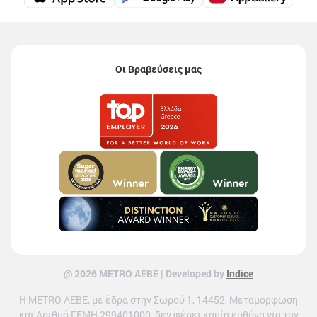
Οι Βραβεύσεις μας
@ 2026 ΜETRO AEBE | Developed by
Indice
Η METRO ΑΕΒΕ, με έδρα στην Σωρού 1, 14452, Μεταμόρφωση
και Αριθμό ΓΕΜΗ 299401000, δεν φέρει καμία ευθύνη για την