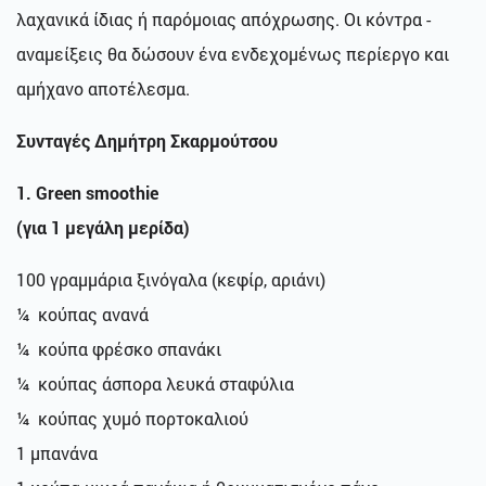
λαχανικά ίδιας ή παρόμοιας απόχρωσης. Οι κόντρα -
αναμείξεις θα δώσουν ένα ενδεχομένως περίεργο και
αμήχανο αποτέλεσμα.
Συνταγές Δημήτρη Σκαρμούτσου
1.
Green smoothie
(για
1 μεγάλη
μερίδα)
100 γραμμάρια ξινόγαλα (κεφίρ, αριάνι)
¼ κούπας ανανά
¼ κούπα φρέσκο σπανάκι
¼ κούπας άσπορα λευκά σταφύλια
¼ κούπας χυμό πορτοκαλιού
1 μπανάνα