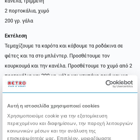
κανέλα, τριμμένη
2 πορτοκάλια, χυμό
200 γρ. γάλα
Εκτέλεση
Τεμαχίζουμε τα καρότα και κόβουμε τα ροδάκινα σε
φέτες και τα στο μπλέντερ. Προσθέτουμε τον
κουρκουμά και την κανέλα. Προσθέτουμε το χυμό από 2
πορτοκάλια και 200 γρ. γάλα και χτυπάμε αργά και για
λίγο, ώστε να διατηρηθεί μια καλή υφή.
3. Υγιεινό smoothie με κακάο, βούτυρο αμυγδάλου και
Αυτή η ιστοσελίδα χρησιμοποιεί cookies
μπανάνα
Χρησιμοποιούμε cookie για την εξατομίκευση
περιεχομένου και διαφημίσεων, την παροχή λειτουργιών
(για
1 μεγάλη
μερίδα)
κοινωνικών μέσων και την ανάλυση της
επισκεψιμότητάς μας. Επιπλέον, μοιραζόμαστε