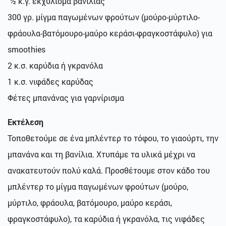
½ κ.γ. εκχύλισμα βανίλιας
300 γρ. μίγμα παγωμένων φρούτων (μούρο-μύρτιλο-
φράουλα-βατόμουρο-μαύρο κεράσι-φραγκοστάφυλο) για
smoothies
2 κ.σ. καρύδια ή γκρανόλα
1 κ.σ. νιφάδες καρύδας
Φέτες μπανάνας για γαρνίρισμα
Εκτέλεση
Τοποθετούμε σε ένα μπλέντερ το τόφου, το γιαούρτι, την
μπανάνα και τη βανίλια. Χτυπάμε τα υλικά μέχρι να
ανακατευτούν πολύ καλά. Προσθέτουμε στον κάδο του
μπλέντερ το μίγμα παγωμένων φρούτων (μούρο,
μύρτιλο, φράουλα, βατόμουρο, μαύρο κεράσι,
φραγκοστάφυλο), τα καρύδια ή γκρανόλα, τις νιφάδες