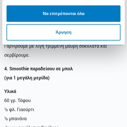
σπόρους chia και χτυπάμε μέχρι να πάρουμε μία λεπτή
πούδρα. Προσθέτουμε την μπανάνα, το γάλα, το γιαούρτι,
Να επιτρέπονται όλα
το βούτυρο αμυγδάλου, το κακάο, το μέλι, το εκχύλισμα
βανίλιας και αμυγδάλου και χτυπάμε σε υψηλή ταχύτητα
Άρνηση
μέχρι να γίνει το μείγμα λείο, με βελούδινη υφή.
Γαρνίρουμε με λίγη τριμμένη μαύρη σοκολάτα και
σερβίρουμε.
4. Smoothie παραδείσου σε μπολ
(για
1 μεγάλη
μερίδα)
Υλικά
60 γρ. Τόφου
½ φλ. Γιαούρτι
½ μπανάνα