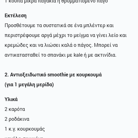
1 κούπα μικρά παγάκια ή θρυμματισμένο πάγο
Εκτέλεση
Προσθέτουμε τα συστατικά σε ένα μπλέντερ και
περιστρέφουμε αργά μέχρι το μείγμα να γίνει λείο και
κρεμώδες και να λιώσει καλά ο πάγος. Μπορεί να
αντικατασταθεί το σπανάκι με kale ή με ακτινίδια.
2. Αντιοξειδωτικό smoothie με κουρκουμά
(για
1 μεγάλη
μερίδα)
Υλικά
2 καρότα
2 ροδάκινα
1 κ.γ. κουρκουμάς