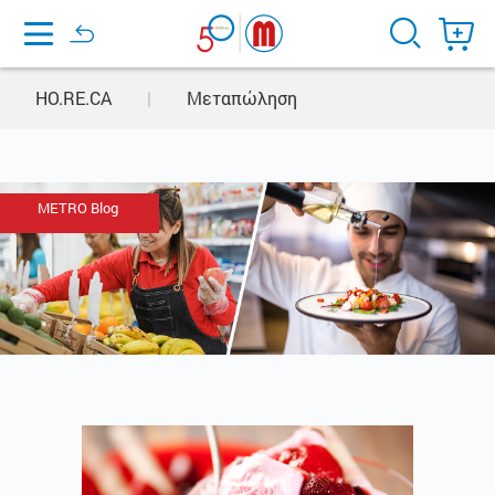
Home
HO.RE.CA
|
Μεταπώληση
METRO Blog