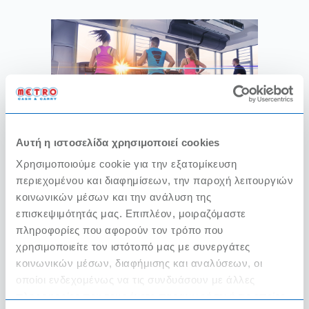
Αυτή η ιστοσελίδα χρησιμοποιεί cookies
Χρησιμοποιούμε cookie για την εξατομίκευση
Γυμναστήριo: 3 tips για να
περιεχομένου και διαφημίσεων, την παροχή λειτουργιών
συνεχίσετε την επιτυχημένη
κοινωνικών μέσων και την ανάλυση της
πορεία του καλοκαιριού!
επισκεψιμότητάς μας. Επιπλέον, μοιραζόμαστε
πληροφορίες που αφορούν τον τρόπο που
11/30/2023
χρησιμοποιείτε τον ιστότοπό μας με συνεργάτες
κοινωνικών μέσων, διαφήμισης και αναλύσεων, οι
οποίοι ενδεχομένως να τις συνδυάσουν με άλλες
ΔΙΑΒΑΣΤΕ ΠΕΡΙΣΣΟΤΕΡΑ
πληροφορίες που τους έχετε παραχωρήσει ή τις οποίες