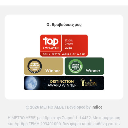
Οι Βραβεύσεις μας
@ 2026 ΜETRO AEBE | Developed by
Indice
Η METRO ΑΕΒΕ, με έδρα στην Σωρού 1, 14452, Μεταμόρφωση
και Αριθμό ΓΕΜΗ 299401000, δεν φέρει καμία ευθύνη για την