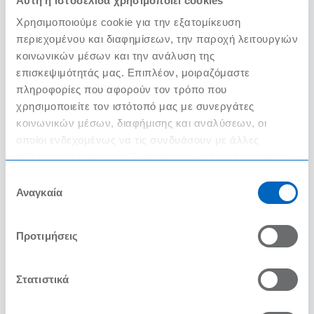
Αυτή η ιστοσελίδα χρησιμοποιεί cookies
Όλα για τα απεριτίφ!
Χρησιμοποιούμε cookie για την εξατομίκευση
11/3/2023
περιεχομένου και διαφημίσεων, την παροχή λειτουργιών
κοινωνικών μέσων και την ανάλυση της
επισκεψιμότητάς μας. Επιπλέον, μοιραζόμαστε
ΔΙΑΒΑΣΤΕ ΠΕΡΙΣΣΟΤΕΡΑ
πληροφορίες που αφορούν τον τρόπο που
χρησιμοποιείτε τον ιστότοπό μας με συνεργάτες
κοινωνικών μέσων, διαφήμισης και αναλύσεων, οι
οποίοι ενδεχομένως να τις συνδυάσουν με άλλες
πληροφορίες που τους έχετε παραχωρήσει ή τις οποίες
έχουν συλλέξει σε σχέση με την από μέρους σας χρήση
Επιλογή
των υπηρεσιών τους.
Αναγκαία
συγκατάθεσης
Προτιμήσεις
Στατιστικά
Το Μενού της 25ης Μαρτίου