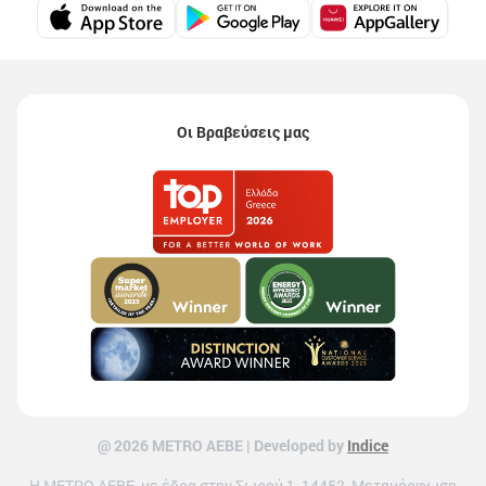
Οι Βραβεύσεις μας
@ 2026 ΜETRO AEBE | Developed by
Indice
Η METRO ΑΕΒΕ, με έδρα στην Σωρού 1, 14452, Μεταμόρφωση