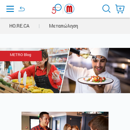
Home
HO.RE.CA
|
Μεταπώληση
METRO Blog