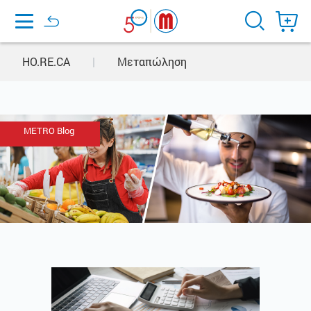
Home
HO.RE.CA
|
Μεταπώληση
METRO Blog