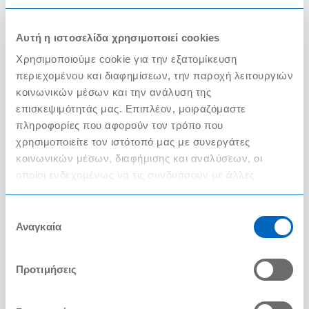
ΔΙΑΒΑΣΤΕ ΠΕΡΙΣΣΟΤΕΡΑ
Αυτή η ιστοσελίδα χρησιμοποιεί cookies
Χρησιμοποιούμε cookie για την εξατομίκευση
περιεχομένου και διαφημίσεων, την παροχή λειτουργιών
κοινωνικών μέσων και την ανάλυση της
επισκεψιμότητάς μας. Επιπλέον, μοιραζόμαστε
πληροφορίες που αφορούν τον τρόπο που
χρησιμοποιείτε τον ιστότοπό μας με συνεργάτες
κοινωνικών μέσων, διαφήμισης και αναλύσεων, οι
οποίοι ενδεχομένως να τις συνδυάσουν με άλλες
πληροφορίες που τους έχετε παραχωρήσει ή τις οποίες
Βήματα απόκτησης του σήματος
έχουν συλλέξει σε σχέση με την από μέρους σας χρήση
Επιλογή
«ΕΛΛΗΝΙΚΟ ΠΡΩΙΝΟ – GREEK
των υπηρεσιών τους.
Αναγκαία
συγκατάθεσης
BREAKFAST» για το κατάλυμά
σου
Προτιμήσεις
Αναστάσιος Πεδιαδίτης